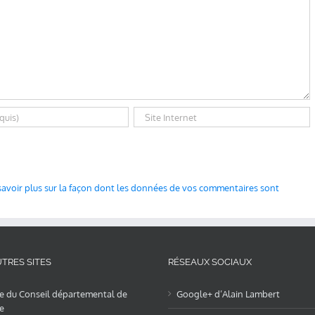
savoir plus sur la façon dont les données de vos commentaires sont
TRES SITES
RÉSEAUX SOCIAUX
te du Conseil départemental de
Google+ d’Alain Lambert
e