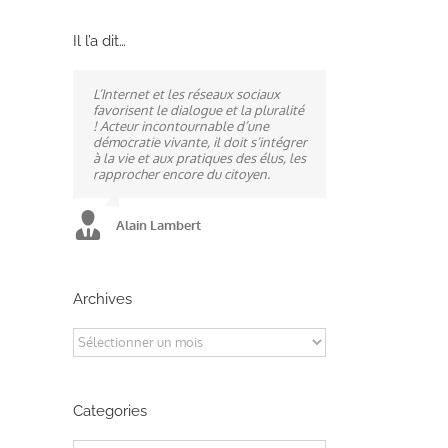
Il l’a dit…
L’Internet et les réseaux sociaux
Ne pas subir, mais construire son
A mes yeux, la politique est
favorisent le dialogue et la pluralité
destin, telle est la philosophie qui
synonyme de service : un sénateur
! Acteur incontournable d’une
n’a cessé de mobiliser la ville
doit être au service des élus et des
démocratie vivante, il doit s’intégrer
d’Alençon, son agglomération et
communes comme un maire sait si
à la vie et aux pratiques des élus, les
ses élus.
bien l’être au service des habitants.
rapprocher encore du citoyen.
Alain Lambert
Alain Lambert
Alain Lambert
Archives
p
il
Archives
Categories