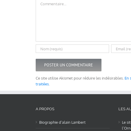
Commentaire
Ce site utilise Akismet pour réduire les indésirables.
En 
traitées
.
A PROPOS
LES AU
Biographie d’alain Lambert
Le si
l’Orn