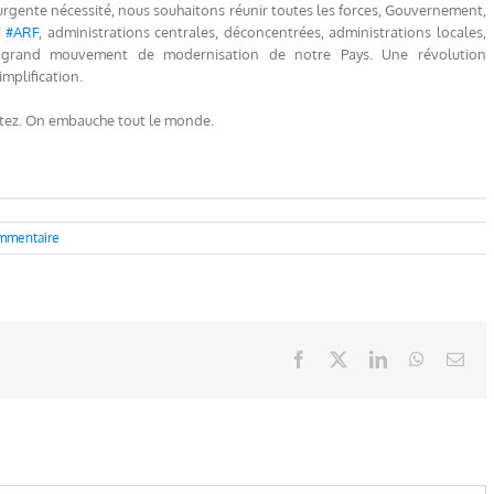
 urgente nécessité, nous souhaitons réunir toutes les forces, Gouvernement,
F
#
ARF
, administrations centrales, déconcentrées, administrations locales,
un grand mouvement de modernisation de notre Pays. Une révolution
mplification.
atez. On embauche tout le monde.
mmentaire
Facebook
X
LinkedIn
WhatsAp
Ema