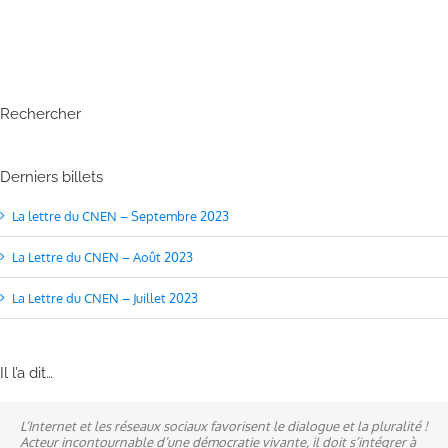
Rechercher
Derniers billets
La lettre du CNEN – Septembre 2023
La Lettre du CNEN – Août 2023
La Lettre du CNEN – Juillet 2023
Il l’a dit…
L’Internet et les réseaux sociaux favorisent le dialogue et la pluralité !
Ne pas subir, mais construire son destin, telle est la philosophie qui
A mes yeux, la politique est synonyme de service : un sénateur doit
Acteur incontournable d’une démocratie vivante, il doit s’intégrer à
n’a cessé de mobiliser la ville d’Alençon, son agglomération et ses
être au service des élus et des communes comme un maire sait si bien