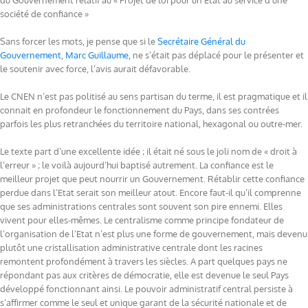
du Gouvernement relatif au « Projet de loi pour un Etat au service d’une
société de confiance »
Sans forcer les mots, je pense que si le
Secrétaire Général du
Gouvernement
,
Marc Guillaume
, ne s’était pas déplacé pour le présenter et
le soutenir avec force, l’avis aurait défavorable.
Le CNEN n’est pas politisé au sens partisan du terme, il est pragmatique et il
connait en profondeur le fonctionnement du Pays, dans ses contrées
parfois les plus retranchées du territoire national, hexagonal ou outre-mer.
Le texte part d’une excellente idée ; il était né sous le joli nom de « droit à
l’erreur » ; le voilà aujourd’hui baptisé autrement. La confiance est le
meilleur projet que peut nourrir un Gouvernement. Rétablir cette confiance
perdue dans l’Etat serait son meilleur atout. Encore faut-il qu’il comprenne
que ses administrations centrales sont souvent son pire ennemi. Elles
vivent pour elles-mêmes. Le centralisme comme principe fondateur de
l’organisation de l’Etat n’est plus une forme de gouvernement, mais devenu
plutôt une cristallisation administrative centrale dont les racines
remontent profondément à travers les siècles. A part quelques pays ne
répondant pas aux critères de démocratie, elle est devenue le seul Pays
développé fonctionnant ainsi. Le pouvoir administratif central persiste à
s’affirmer comme le seul et unique garant de la sécurité nationale et de