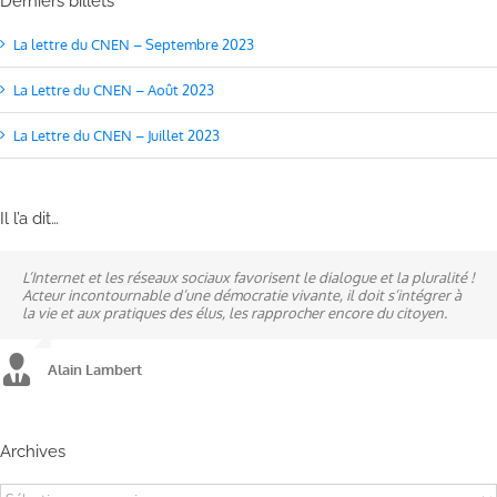
Derniers billets
La lettre du CNEN – Septembre 2023
La Lettre du CNEN – Août 2023
La Lettre du CNEN – Juillet 2023
Il l’a dit…
L’Internet et les réseaux sociaux favorisent le dialogue et la pluralité !
Ne pas subir, mais construire son destin, telle est la philosophie qui
A mes yeux, la politique est synonyme de service : un sénateur doit
Acteur incontournable d’une démocratie vivante, il doit s’intégrer à
n’a cessé de mobiliser la ville d’Alençon, son agglomération et ses
être au service des élus et des communes comme un maire sait si bien
la vie et aux pratiques des élus, les rapprocher encore du citoyen.
élus.
l’être au service des habitants.
Alain Lambert
Alain Lambert
Alain Lambert
Archives
Archives