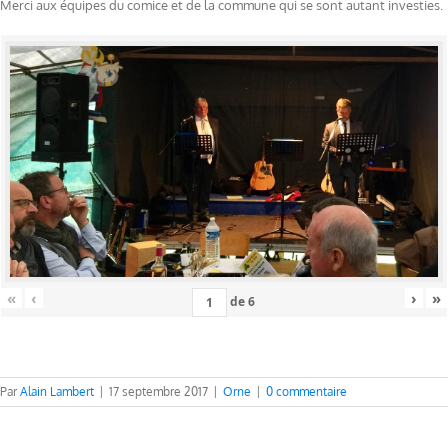
Merci aux équipes du comice et de la commune qui se sont autant investies.
«
‹
›
»
de
6
Par
Alain Lambert
|
17 septembre 2017
|
Orne
|
0 commentaire