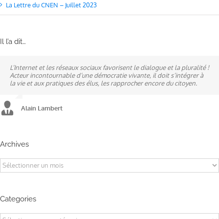
La Lettre du CNEN – Juillet 2023
Il l’a dit…
L’Internet et les réseaux sociaux favorisent le dialogue et la pluralité !
Ne pas subir, mais construire son destin, telle est la philosophie qui
A mes yeux, la politique est synonyme de service : un sénateur doit
Acteur incontournable d’une démocratie vivante, il doit s’intégrer à
n’a cessé de mobiliser la ville d’Alençon, son agglomération et ses
être au service des élus et des communes comme un maire sait si bien
la vie et aux pratiques des élus, les rapprocher encore du citoyen.
élus.
l’être au service des habitants.
Alain Lambert
Alain Lambert
Alain Lambert
Archives
Archives
Categories
Categories