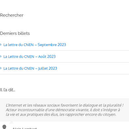
Rechercher
Derniers billets
La lettre du CNEN – Septembre 2023
La Lettre du CNEN – Août 2023
La Lettre du CNEN – Juillet 2023
Il l’a dit…
L’Internet et les réseaux sociaux favorisent le dialogue et la pluralité !
Ne pas subir, mais construire son destin, telle est la philosophie qui
A mes yeux, la politique est synonyme de service : un sénateur doit
Acteur incontournable d’une démocratie vivante, il doit s’intégrer à
n’a cessé de mobiliser la ville d’Alençon, son agglomération et ses
être au service des élus et des communes comme un maire sait si bien
la vie et aux pratiques des élus, les rapprocher encore du citoyen.
élus.
l’être au service des habitants.