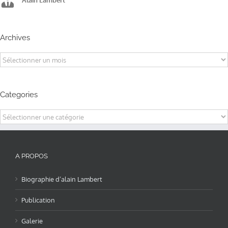
Alain Lambert
Alain Lambert
Alain Lambert
Archives
Archives
Categories
Categories
A PROPOS
Biographie d’alain Lambert
Publication
Galerie