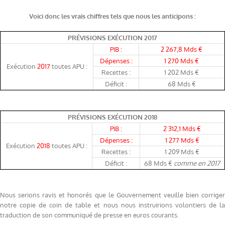
Voici donc les vrais chiffres tels que nous les anticipons :
PRÉVISIONS EXÉCUTION 2017
PIB :
2 267,8 Mds €
Dépenses :
1 270 Mds €
Exécution
2017
toutes APU :
Recettes :
1 202 Mds €
Déficit :
68 Mds €
PRÉVISIONS EXÉCUTION 2018
PIB :
2 312,1 Mds €
Dépenses :
1 277 Mds €
Exécution
2018
toutes APU :
Recettes :
1 209 Mds €
comme en 2017
Déficit :
68 Mds €
Nous serions ravis et honorés que le Gouvernement veuille bien corriger
notre copie de coin de table et nous nous instruirions volontiers de la
traduction de son communiqué de presse en euros courants.