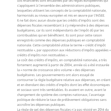
lois financières sont encadrées par les règles européennes qui
s’appliquent à l’ensemble des administrations publiques,
lesquelles utilisent les concepts de la comptabilité nationale,
harmonisés au niveau européen et mis en œuvre par l’INSEE.
Il ne fait donc aucun doute que les crédits d’impôts sont des
dépenses fiscales ressemblant à s’y méprendre à des dépenses
budgétaires, car ils sont indépendants de l’impôt dû par les
contribuables qui en bénéficient. Ils sont pour cette raison
enregistrés comme des dépenses publiques en comptabilité
nationale. Cette comptabilité utilise le terme « crédit d’impôt
restituable », par opposition aux réductions d’impôts appelées «
crédits d’impôts non restituables ».
Le coût des crédits d’impôts, en comptabilité nationale, a très
fortement augmenté à partir de 2004, année où a été instaurée
la « norme de croissance zéro volume » des dépenses
budgétaires. Les gouvernements ont alors essayé de
contourner la règle budgétaire relative aux dépenses, en créant
et en étendant des crédits d’impôts dont les effet économiques
et sociaux sont très semblables. Ils avaient en outre, avant le
changement de système des comptes nationaux, l’avantage
politique de réduire le taux de prélèvement obligatoires sans
accroître les dépenses publiques.
La règle de gel des dépenses fiscales n’a pas résisté en 2014 du