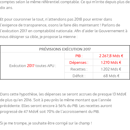
comptes selon le même référentiel comptable. Ce qui m’irrite depuis plus de
dix ans.
Et pour couronner le tout, n’attendons pas 2018 pour entrer dans
l’exigence de transparence, osons le faire dès maintenant ! Parlons de
l’exécution 2017 en comptabilité nationale. Afin d’aider le Gouvernement à
nous désigner sa cible, je propose la mienne :
PRÉVISIONS EXÉCUTION 2017
PIB :
2 267,8 Mds €
Dépenses :
1 270 Mds €
Exécution
2017
toutes APU :
Recettes :
1 202 Mds €
Déficit :
68 Mds €
Dans cette hypothèse, les dépenses se seront accrues de presque 13 Mds€
de plus qu’en 2016. Soit à peu près le même montant que l’année
précédente. Elles seront encore à 56% du PIB. Les recettes auront
progressé de 47 Mds€ soit 70% de l’accroissement du PIB.
Si je me trompe, je souhaite être corrigé sur le champ !