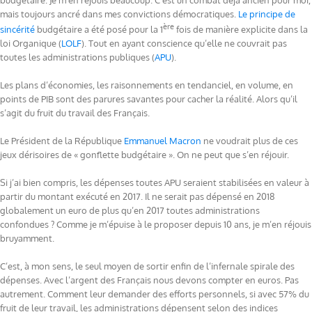
budgétaire. Je m’en réjouis beaucoup. C’est un combat déjà ancien pour moi,
mais toujours ancré dans mes convictions démocratiques.
Le principe de
ère
sincérité
budgétaire a été posé pour la 1
fois de manière explicite dans la
loi Organique (
LOLF
). Tout en ayant conscience qu’elle ne couvrait pas
toutes les administrations publiques (
APU
).
Les plans d’économies, les raisonnements en tendanciel, en volume, en
points de PIB sont des parures savantes pour cacher la réalité. Alors qu’il
s’agit du fruit du travail des Français.
Le Président de la République
Emmanuel Macron
ne voudrait plus de ces
jeux dérisoires de « gonflette budgétaire ». On ne peut que s’en réjouir.
Si j’ai bien compris, les dépenses toutes APU seraient stabilisées en valeur à
partir du montant exécuté en 2017. Il ne serait pas dépensé en 2018
globalement un euro de plus qu’en 2017 toutes administrations
confondues ? Comme je m’épuise à le proposer depuis 10 ans, je m’en réjouis
bruyamment.
C’est, à mon sens, le seul moyen de sortir enfin de l’infernale spirale des
dépenses. Avec l’argent des Français nous devons compter en euros. Pas
autrement. Comment leur demander des efforts personnels, si avec 57% du
fruit de leur travail, les administrations dépensent selon des indices