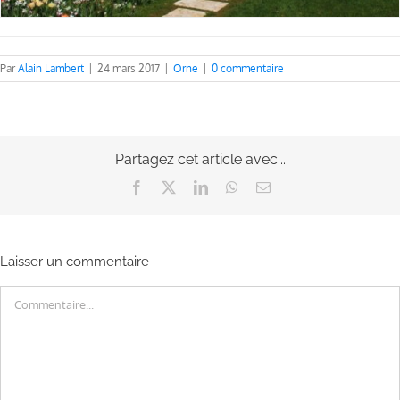
Par
Alain Lambert
|
24 mars 2017
|
Orne
|
0 commentaire
Partagez cet article avec...
Facebook
X
LinkedIn
WhatsApp
Email
Laisser un commentaire
Commentaire