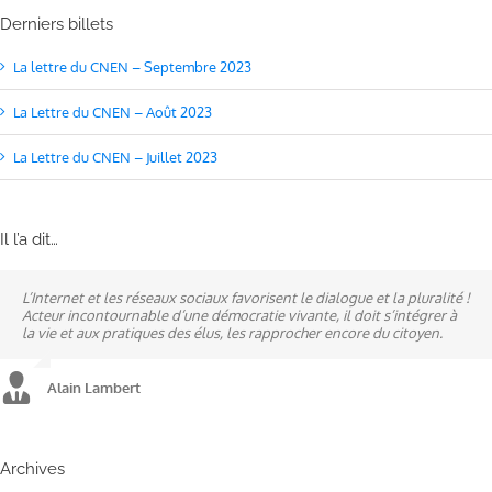
Derniers billets
La lettre du CNEN – Septembre 2023
La Lettre du CNEN – Août 2023
La Lettre du CNEN – Juillet 2023
Il l’a dit…
L’Internet et les réseaux sociaux favorisent le dialogue et la pluralité !
Ne pas subir, mais construire son destin, telle est la philosophie qui
A mes yeux, la politique est synonyme de service : un sénateur doit
Acteur incontournable d’une démocratie vivante, il doit s’intégrer à
n’a cessé de mobiliser la ville d’Alençon, son agglomération et ses
être au service des élus et des communes comme un maire sait si bien
la vie et aux pratiques des élus, les rapprocher encore du citoyen.
élus.
l’être au service des habitants.
Alain Lambert
Alain Lambert
Alain Lambert
Archives