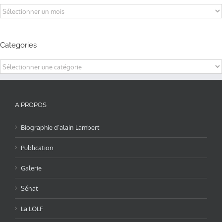
Archives
Categories
Categories
A PROPOS
Biographie d’alain Lambert
Publication
Galerie
Sénat
La LOLF