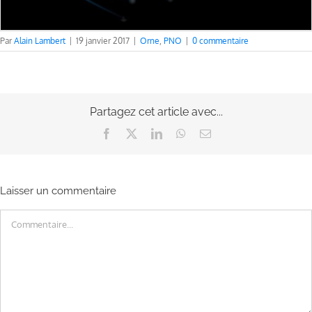
Par
Alain Lambert
|
19 janvier 2017
|
Orne
,
PNO
|
0 commentaire
Partagez cet article avec...
Facebook
X
LinkedIn
WhatsApp
Email
Laisser un commentaire
Commentaire