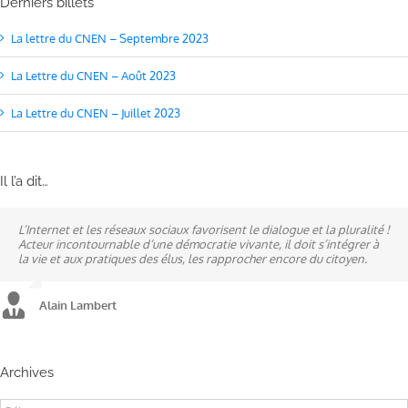
Derniers billets
La lettre du CNEN – Septembre 2023
La Lettre du CNEN – Août 2023
La Lettre du CNEN – Juillet 2023
Il l’a dit…
L’Internet et les réseaux sociaux favorisent le dialogue et la pluralité !
Ne pas subir, mais construire son destin, telle est la philosophie qui
A mes yeux, la politique est synonyme de service : un sénateur doit
Acteur incontournable d’une démocratie vivante, il doit s’intégrer à
n’a cessé de mobiliser la ville d’Alençon, son agglomération et ses
être au service des élus et des communes comme un maire sait si bien
la vie et aux pratiques des élus, les rapprocher encore du citoyen.
élus.
l’être au service des habitants.
Alain Lambert
Alain Lambert
Alain Lambert
Archives
Archives