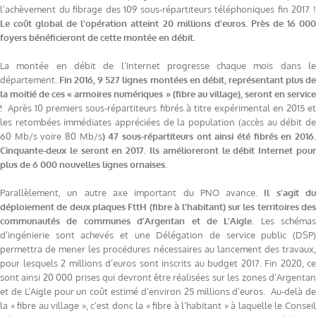
l’achèvement du fibrage des 109 sous-répartiteurs téléphoniques fin 2017 !
Le coût global de l’opération atteint 20 millions d’euros.
Près de 16 00
foyers bénéficieront de cette montée en débit.
La montée en débit de l’Internet progresse chaque mois dans le
département.
Fin
2016, 9 527 lignes montées en débit, représentant plus d
la moitié de ces « armoires numériques » (fibre au village), seront en service
!
Après 10 premiers sous-répartiteurs fibrés à titre expérimental en 2015 e
les retombées immédiates appréciées de la population (accès au débit de
60 Mb/s voire 80 Mb/s
) 47 sous-répartiteurs ont ainsi été fibrés en 2016
Cinquante-deux le seront en 2017. Ils amélioreront le débit Internet pour
plus de 6 000 nouvelles lignes ornaises.
Parallèlement, un autre axe important du PNO avance.
Il s’agit d
déploiement de deux plaques FttH (fibre à l’habitant) sur les territoires des
communautés de communes d’Argentan et de L’Aigle.
Les schémas
d’ingénierie sont achevés et une Délégation de service public (DSP)
permettra de mener les procédures nécessaires au lancement des travaux,
pour lesquels 2 millions d’euros sont inscrits au budget 2017. Fin 2020, ce
sont ainsi 20 000 prises qui devront être réalisées sur les zones d’Argentan
et de L’Aigle pour un coût estimé d’environ 25 millions d’euros. Au-delà de
la « fibre au village », c’est donc la « fibre à l’habitant » à laquelle le Conseil