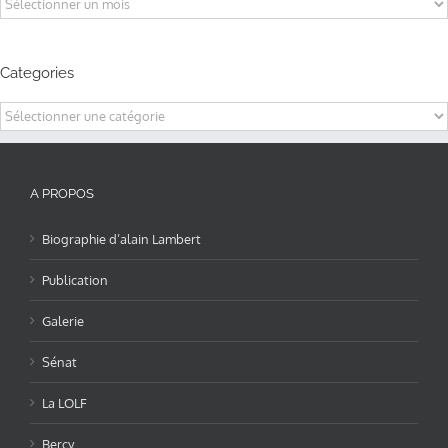
Categories
Categories
A PROPOS
Biographie d’alain Lambert
Publication
Galerie
Sénat
La LOLF
Bercy