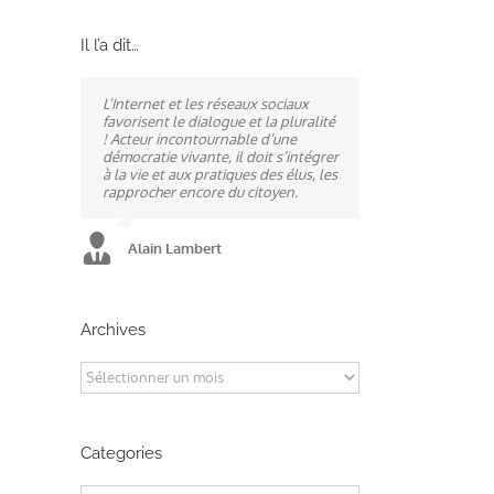
Il l’a dit…
L’Internet et les réseaux sociaux
Ne pas subir, mais construire son
A mes yeux, la politique est
favorisent le dialogue et la pluralité
destin, telle est la philosophie qui
synonyme de service : un sénateur
! Acteur incontournable d’une
n’a cessé de mobiliser la ville
doit être au service des élus et des
démocratie vivante, il doit s’intégrer
d’Alençon, son agglomération et
communes comme un maire sait si
à la vie et aux pratiques des élus, les
ses élus.
bien l’être au service des habitants.
rapprocher encore du citoyen.
Alain Lambert
Alain Lambert
Alain Lambert
Archives
Archives
Categories