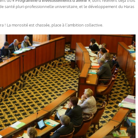
ment du
« Programme d’investissements d’avenir »
, dont relèvent déjà trois
de santé pluri-professionnelle universitaire, et le développement du Haras
a ! La morosité est chassée, place à l’ambition collective.