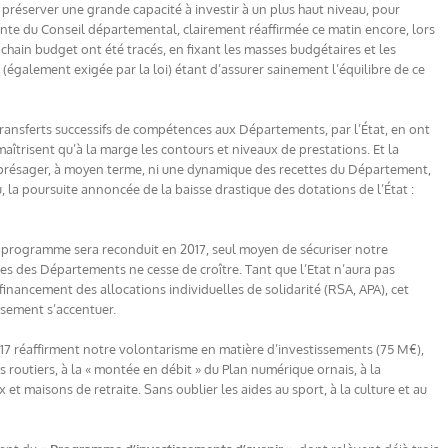
: préserver une grande capacité à investir à un plus haut niveau, pour
tante du Conseil départemental, clairement réaffirmée ce matin encore, lors
hain budget ont été tracés, en fixant les masses budgétaires et les
és (également exigée par la loi) étant d’assurer sainement l’équilibre de ce
 transferts successifs de compétences aux Départements, par l’État, en ont
maîtrisent qu’à la marge les contours et niveaux de prestations. Et la
 présager, à moyen terme, ni une dynamique des recettes du Département,
u, la poursuite annoncée de la baisse drastique des dotations de l’État :
ar programme sera reconduit en 2017, seul moyen de sécuriser notre
nces des Départements ne cesse de croître. Tant que l’Etat n’aura pas
inancement des allocations individuelles de solidarité (RSA, APA), cet
usement s’accentuer.
2017 réaffirment notre volontarisme en matière d’investissements (75 M€),
utiers, à la « montée en débit » du Plan numérique ornais, à la
 maisons de retraite. Sans oublier les aides au sport, à la culture et au