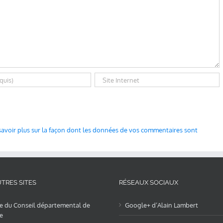
savoir plus sur la façon dont les données de vos commentaires sont
TRES SITES
RÉSEAUX SOCIAUX
te du Conseil départemental de
Google+ d’Alain Lambert
e