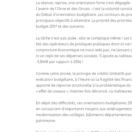
La séance, reprise, une orientation forte s’est dégagée 
l’avenir de l’Orne et des Ornais : c’est la volonté cons
du Débat d’orientation budgétaire. Les contours du proc
principaux objectifs à atteindre. La priorité des priorit
budget 2017 et des suivants.
La tâche n’est pas aisée ; elle se complique même ! Les
fait des opérateurs de politiques publiques dont ils ne 
conjoncture économique ne nous aide pas, ne laissant
ni un repli de ses dépenses sociales. S’ajoute au tablea
-3,8M€ par rapport à 2016 !
Comme cette année, le principe de crédits limitatifs p
exécution budgétaire, à l’heure où la fragilité des fina
apporté de réponse structurelle à la problématique du f
« effet de ciseaux », maintes fois dénoncé, va malheure
En dépit des difficultés, ces orientations budgétaires 
en consacrant d’importants moyens aux aménagements ro
modernisation des collèges, bâtiments départementaux et
patrimoine.