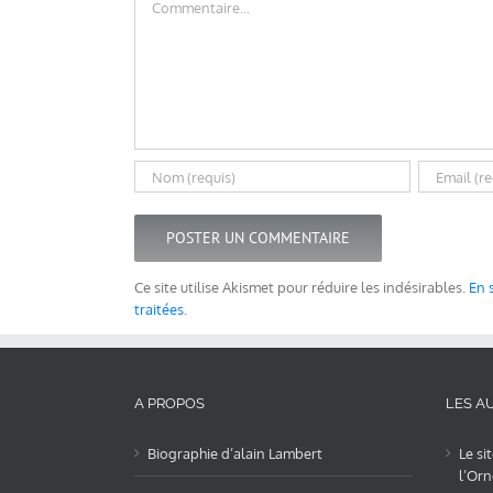
Ce site utilise Akismet pour réduire les indésirables.
En 
traitées
.
A PROPOS
LES AU
Biographie d’alain Lambert
Le si
l’Orn