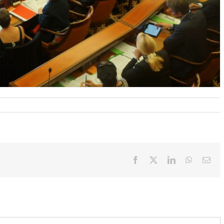
Facebook
X
LinkedIn
WhatsAp
Ema