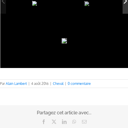
Par
Alain Lambert
|
4 août 2016
|
Cheval
|
0 commentaire
Partagez cet article avec...
Facebook
X
LinkedIn
WhatsApp
Email