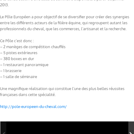
2013.
Le Pôle Européen a pour objectif de se diversifier pour créer des synergies
entre les différents acteurs de la filière équine, qui regroupent autant les
professionnels du cheval, que les commerces, l’artisanat et la recherche.
Ce Pôle c’est donc :
– 2 manèges de compétition chauffés
– 5 pistes extérieures
– 380 boxes en dur
– 1 restaurant panoramique
– 1 brasserie
– 1 salle de séminaire
Une magnifique réalisation qui constitue l’une des plus belles réussites
françaises dans cette spécialité.
http://pole-europeen-du-cheval.com/