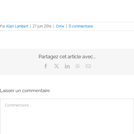
Par
Alain Lambert
|
27 juin 2016
|
Orne
|
0 commentaire
Partagez cet article avec...
Facebook
X
LinkedIn
WhatsApp
Email
Laisser un commentaire
Commentaire