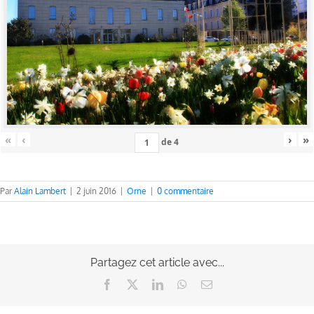
«
‹
›
»
de
4
Par
Alain Lambert
|
2 juin 2016
|
Orne
|
0 commentaire
Partagez cet article avec...
Facebook
X
LinkedIn
WhatsApp
Email