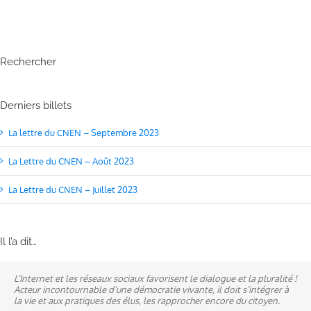
Rechercher
Derniers billets
La lettre du CNEN – Septembre 2023
La Lettre du CNEN – Août 2023
La Lettre du CNEN – Juillet 2023
Il l’a dit…
L’Internet et les réseaux sociaux favorisent le dialogue et la pluralité !
Ne pas subir, mais construire son destin, telle est la philosophie qui
A mes yeux, la politique est synonyme de service : un sénateur doit
Acteur incontournable d’une démocratie vivante, il doit s’intégrer à
n’a cessé de mobiliser la ville d’Alençon, son agglomération et ses
être au service des élus et des communes comme un maire sait si bien
la vie et aux pratiques des élus, les rapprocher encore du citoyen.
élus.
l’être au service des habitants.