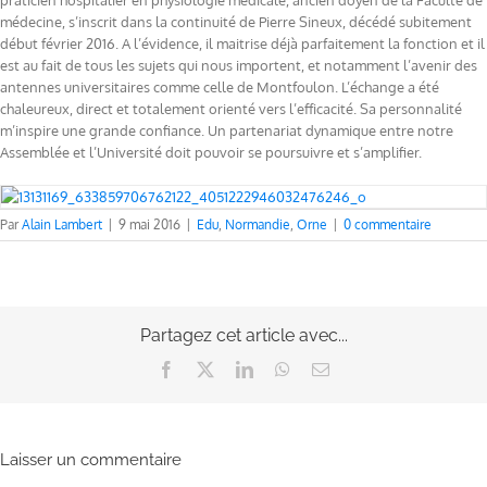
praticien hospitalier en physiologie médicale, ancien doyen de la Faculté de
médecine, s’inscrit dans la continuité de Pierre Sineux, décédé subitement
début février 2016. A l’évidence, il maitrise déjà parfaitement la fonction et il
est au fait de tous les sujets qui nous importent, et notamment l’avenir des
antennes universitaires comme celle de Montfoulon. L’échange a été
chaleureux, direct et totalement orienté vers l’efficacité. Sa personnalité
m’inspire une grande confiance. Un partenariat dynamique entre notre
Assemblée et l’Université doit pouvoir se poursuivre et s’amplifier.
Par
Alain Lambert
|
9 mai 2016
|
Edu
,
Normandie
,
Orne
|
0 commentaire
Partagez cet article avec...
Facebook
X
LinkedIn
WhatsApp
Email
Laisser un commentaire