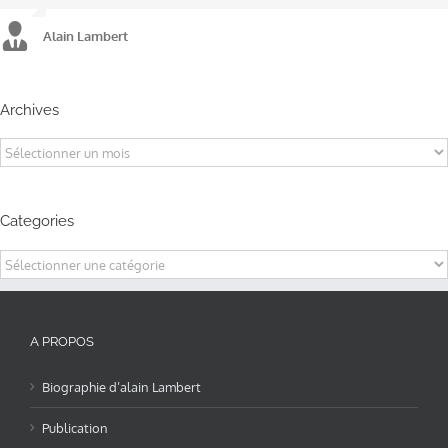
Alain Lambert
Alain Lambert
Alain Lambert
Archives
Archives
Categories
Categories
A PROPOS
Biographie d’alain Lambert
Publication