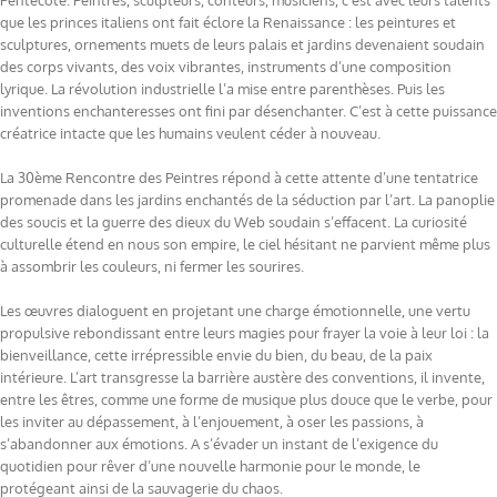
Pentecôte. Peintres, sculpteurs, conteurs, musiciens, c’est avec leurs talents
que les princes italiens ont fait éclore la Renaissance : les peintures et
sculptures, ornements muets de leurs palais et jardins devenaient soudain
des corps vivants, des voix vibrantes, instruments d’une composition
lyrique. La révolution industrielle l’a mise entre parenthèses. Puis les
inventions enchanteresses ont fini par désenchanter. C’est à cette puissance
créatrice intacte que les humains veulent céder à nouveau.
La 30ème Rencontre des Peintres répond à cette attente d’une tentatrice
promenade dans les jardins enchantés de la séduction par l’art. La panoplie
des soucis et la guerre des dieux du Web soudain s’effacent. La curiosité
culturelle étend en nous son empire, le ciel hésitant ne parvient même plus
à assombrir les couleurs, ni fermer les sourires.
Les œuvres dialoguent en projetant une charge émotionnelle, une vertu
propulsive rebondissant entre leurs magies pour frayer la voie à leur loi : la
bienveillance, cette irrépressible envie du bien, du beau, de la paix
intérieure. L’art transgresse la barrière austère des conventions, il invente,
entre les êtres, comme une forme de musique plus douce que le verbe, pour
les inviter au dépassement, à l’enjouement, à oser les passions, à
s’abandonner aux émotions. A s’évader un instant de l’exigence du
quotidien pour rêver d’une nouvelle harmonie pour le monde, le
protégeant ainsi de la sauvagerie du chaos.