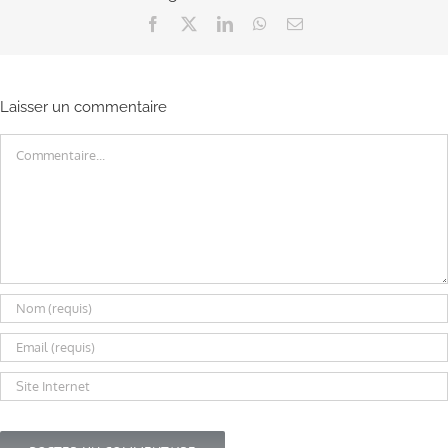
Facebook
X
LinkedIn
WhatsApp
Email
Laisser un commentaire
Commentaire