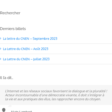
Rechercher
Derniers billets
La lettre du CNEN – Septembre 2023
La Lettre du CNEN – Août 2023
La Lettre du CNEN – Juillet 2023
Il l’a dit…
L’Internet et les réseaux sociaux favorisent le dialogue et la pluralité !
Ne pas subir, mais construire son destin, telle est la philosophie qui
A mes yeux, la politique est synonyme de service : un sénateur doit
Acteur incontournable d’une démocratie vivante, il doit s’intégrer à
n’a cessé de mobiliser la ville d’Alençon, son agglomération et ses
être au service des élus et des communes comme un maire sait si bien
la vie et aux pratiques des élus, les rapprocher encore du citoyen.
élus.
l’être au service des habitants.
Alain Lambert
Alain Lambert
Alain Lambert