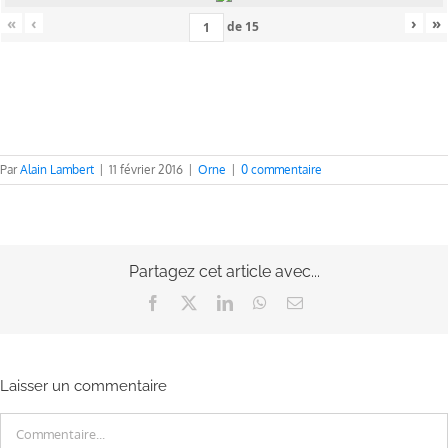
«
‹
›
»
de
15
Par
Alain Lambert
|
11 février 2016
|
Orne
|
0 commentaire
Partagez cet article avec...
Facebook
X
LinkedIn
WhatsApp
Email
Laisser un commentaire
Commentaire