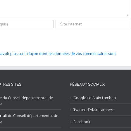
savoir plus sur la façon dont les données de vos commentaires sont
TRES SITES
RÉSEAUX SOCIAUX
te du Conseil départemental de
Google+ d’Alain Lambert
e
Twitter d’Alain Lambert
rtail du Conseil départemental de
e
Facebook