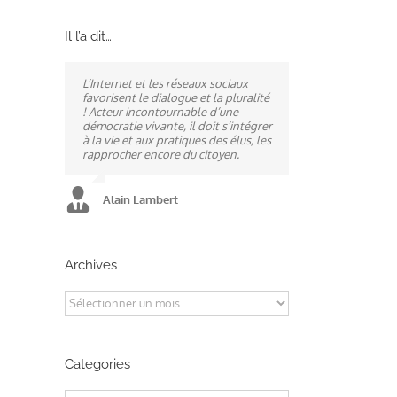
Il l’a dit…
L’Internet et les réseaux sociaux
Ne pas subir, mais construire son
A mes yeux, la politique est
favorisent le dialogue et la pluralité
destin, telle est la philosophie qui
synonyme de service : un sénateur
! Acteur incontournable d’une
n’a cessé de mobiliser la ville
doit être au service des élus et des
démocratie vivante, il doit s’intégrer
d’Alençon, son agglomération et
communes comme un maire sait si
à la vie et aux pratiques des élus, les
ses élus.
bien l’être au service des habitants.
rapprocher encore du citoyen.
Alain Lambert
Alain Lambert
Alain Lambert
Archives
Archives
Categories