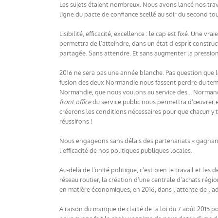
Les sujets étaient nombreux. Nous avons lancé nos trav
ligne du pacte de confiance scellé au soir du second tou
Lisibilité, efficacité, excellence : le cap est fixé. Une v
permettra de l’atteindre, dans un état d’esprit construc
partagée. Sans attendre. Et sans augmenter la pression 
2016 ne sera pas une année blanche. Pas question que 
fusion des deux Normandie nous fassent perdre du tem
Normandie, que nous voulons au service des… Normand
front office
du service public nous permettra d’œuvrer 
créerons les conditions nécessaires pour que chacun y
réussirons !
Nous engageons sans délais des partenariats « gagnant
l’efficacité de nos politiques publiques locales.
Au-delà de l’unité politique, c’est bien le travail et l
réseau routier, la création d’une centrale d’achats régio
en matière économiques, en 2016, dans l’attente de l’a
A raison du manque de clarté de la loi du 7 août 2015 p