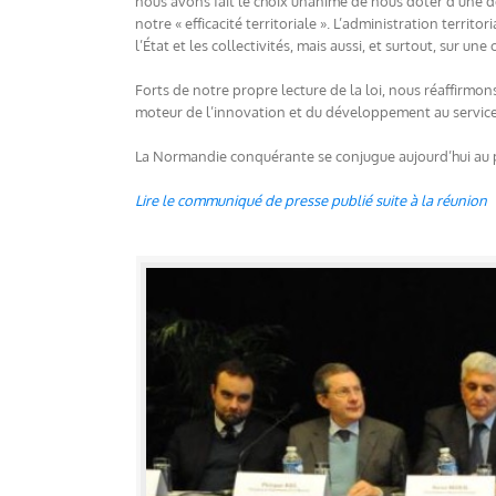
nous avons fait le choix unanime de nous doter d’une 
notre « efficacité territoriale ». L’administration territ
l’État et les collectivités, mais aussi, et surtout, sur
Forts de notre propre lecture de la loi, nous réaffirmons
moteur de l’innovation et du développement au service d
La Normandie conquérante se conjugue aujourd’hui au 
Lire le communiqué de presse publié suite à la réunion