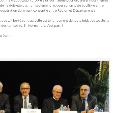
doctrine d’application propre à la Normandie pour organiser nous-mêmes
oriale ne doit-elle pas non seulement reposer sur un juste équilibre entre
 une coopération librement consentie entre Région et Département ?
 que la liberté contractuelle est le fondement de toute initiative locale, le
es territoires. En Normandie, c’est parti !
présent !