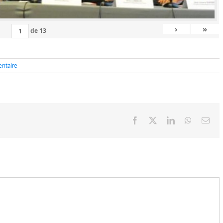
›
»
de
13
ntaire
Facebook
X
LinkedIn
WhatsAp
Ema