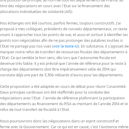
une position de principe, au nom de tous les départements de France, au
titre des négociations en cours avec l’Etat sur le financement des
allocations individuelles de solidarité (AIS).
Nos échanges ont été courtois, parfois fermes, toujours constructifs. J’ai
proposé à mes collègues, présidents de conseils départementaux, un texte
visant à rapprocher tous les points de vue, et aussi et surtout à identifier les
points non négociables afin de ne pas prolonger des palabres inutiles si
l’Etat ne partage pas nos vues (
voir le texte ici
). En substance, il s’agissait de
marquer notre refus de transfert de ressources fiscales des départements à
l’Etat. Ce qui semble le bon sens, dès lors que l’autonomie fiscale est
devenue très faible. Il y est précisé que l’année de référence pour le reste à
charge des départements doit être impérativement celle de 2014 qui
constate déjà une part de 3,306 milliards d’euros pour les départements.
Cette proposition a été adaptée en cours de débat pour réunir l’unanimité.
Deux principes cardinaux ont été réaffirmés pour la conduite des
négociations avec l’Etat : l’année de référence plafonnant la participation
des départements au financement du RSA au montant de l’année 2014 et le
refus de tout transfert de fiscalité à l’Etat.
Nous poursuivrons donc les négociations dans un esprit constructif et
ferme avec le Gouvernement. Car ce qui est en cause, c’est l’existence même