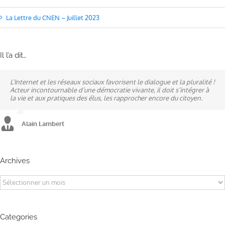
La Lettre du CNEN – Juillet 2023
Il l’a dit…
L’Internet et les réseaux sociaux favorisent le dialogue et la pluralité !
Ne pas subir, mais construire son destin, telle est la philosophie qui
A mes yeux, la politique est synonyme de service : un sénateur doit
Acteur incontournable d’une démocratie vivante, il doit s’intégrer à
n’a cessé de mobiliser la ville d’Alençon, son agglomération et ses
être au service des élus et des communes comme un maire sait si bien
la vie et aux pratiques des élus, les rapprocher encore du citoyen.
élus.
l’être au service des habitants.
Alain Lambert
Alain Lambert
Alain Lambert
Archives
Archives
Categories