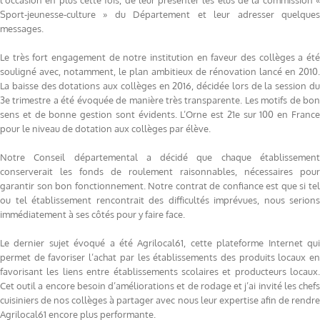
l’occasion en plus cette fois, de leur présenter les élus de la commission «
Sport-jeunesse-culture » du Département et leur adresser quelques
messages.
Le très fort engagement de notre institution en faveur des collèges a été
souligné avec, notamment, le plan ambitieux de rénovation lancé en 2010.
La baisse des dotations aux collèges en 2016, décidée lors de la session du
3e trimestre a été évoquée de manière très transparente. Les motifs de bon
sens et de bonne gestion sont évidents. L’Orne est 21e sur 100 en France
pour le niveau de dotation aux collèges par élève.
Notre Conseil départemental a décidé que chaque établissement
conserverait les fonds de roulement raisonnables, nécessaires pour
garantir son bon fonctionnement. Notre contrat de confiance est que si tel
ou tel établissement rencontrait des difficultés imprévues, nous serions
immédiatement à ses côtés pour y faire face.
Le dernier sujet évoqué a été Agrilocal61, cette plateforme Internet qui
permet de favoriser l’achat par les établissements des produits locaux en
favorisant les liens entre établissements scolaires et producteurs locaux.
Cet outil a encore besoin d’améliorations et de rodage et j’ai invité les chefs
cuisiniers de nos collèges à partager avec nous leur expertise afin de rendre
Agrilocal61 encore plus performante.