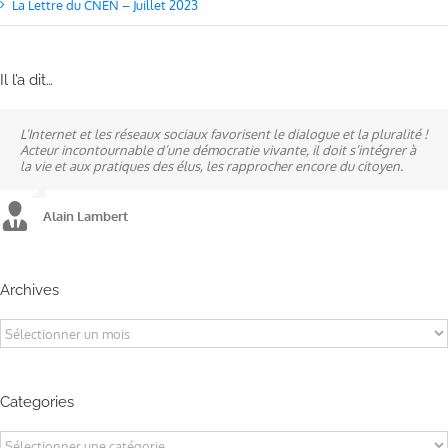
La Lettre du CNEN – Juillet 2023
Il l’a dit…
L’Internet et les réseaux sociaux favorisent le dialogue et la pluralité !
Ne pas subir, mais construire son destin, telle est la philosophie qui
A mes yeux, la politique est synonyme de service : un sénateur doit
Acteur incontournable d’une démocratie vivante, il doit s’intégrer à
n’a cessé de mobiliser la ville d’Alençon, son agglomération et ses
être au service des élus et des communes comme un maire sait si bien
la vie et aux pratiques des élus, les rapprocher encore du citoyen.
élus.
l’être au service des habitants.
Alain Lambert
Alain Lambert
Alain Lambert
Archives
Archives
Categories
Categories