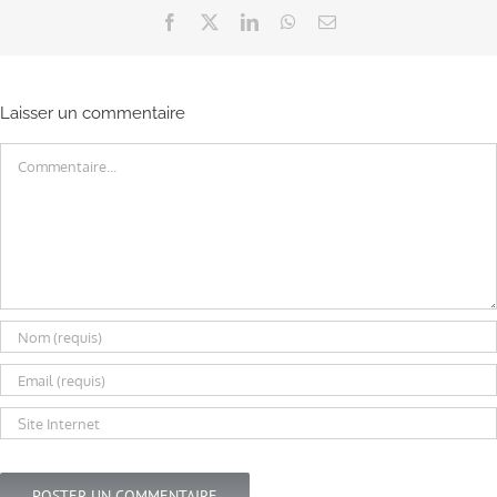
Facebook
X
LinkedIn
WhatsApp
Email
Laisser un commentaire
Commentaire