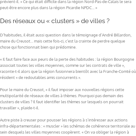
prévient-il. « Ce qui était difficile dans la région Nord-Pas-de-Calais le sera
peut-être encore plus dans la région Picardie NPDC… »
Des réseaux ou « clusters » de villes ?
D’habitudes, il était aussi question dans le témoignage d’André Billardon,
maire du Creusot… mais cette fois-ci, c’est la crainte de perdre quelque
chose qui fonctionnait bien qui prédomine.
« Il faut faire face aux peurs de la perte des habitudes : la région Bourgogne
associait toutes les villes moyennes, comme sur les contrats de ville »,
raconte-t-il alors que la région fusionnera bientôt avec la Franche-Comté où
résident « de redoutables amis concurrents ».
Pour le maire du Creusot, « il faut imposer aux nouvelles régions cette
multipolarité de réseaux de villes à thèmes. Pourquoi pas demain des
clusters de villes ? Il faut identifier les thèmes sur lesquels on pourrait
travailler », plaide-t-il.
Autre piste à creuser pour pousser les régions à s’intéresser aux actions
infra-départementales : « muscler » les schémas de cohérence territoriale au
sein desquels les villes moyennes coopèrent. « On va obliger la région à