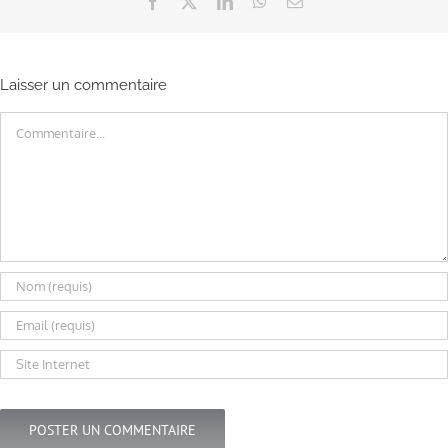
Facebook
X
LinkedIn
WhatsApp
Email
Laisser un commentaire
Commentaire