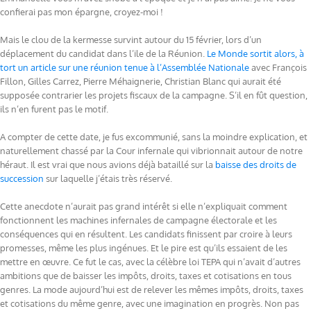
confierai pas mon épargne, croyez-moi !
Mais le clou de la kermesse survint autour du 15 février, lors d’un
déplacement du candidat dans l’ile de la Réunion.
Le Monde sortit alors, à
tort un article sur une réunion tenue à l’Assemblée Nationale
avec François
Fillon, Gilles Carrez, Pierre Méhaignerie, Christian Blanc qui aurait été
supposée contrarier les projets fiscaux de la campagne. S’il en fût question,
ils n’en furent pas le motif.
A compter de cette date, je fus excommunié, sans la moindre explication, et
naturellement chassé par la Cour infernale qui vibrionnait autour de notre
héraut. Il est vrai que nous avions déjà bataillé sur la
baisse des droits de
succession
sur laquelle j’étais très réservé.
Cette anecdote n’aurait pas grand intérêt si elle n’expliquait comment
fonctionnent les machines infernales de campagne électorale et les
conséquences qui en résultent. Les candidats finissent par croire à leurs
promesses, même les plus ingénues. Et le pire est qu’ils essaient de les
mettre en œuvre. Ce fut le cas, avec la célèbre loi TEPA qui n’avait d’autres
ambitions que de baisser les impôts, droits, taxes et cotisations en tous
genres. La mode aujourd’hui est de relever les mêmes impôts, droits, taxes
et cotisations du même genre, avec une imagination en progrès. Non pas