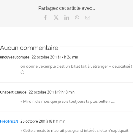
Partagez cet article avec...
Facebook
X
LinkedIn
WhatsApp
Email
Aucun commentaire
unouveaucompte
22 octobre 2011 à 17 h 26 min
on donne l’exemple c’est un billet fait à l’étranger – délocalisé !
🙂
Chabert Claude
22 octobre 2011 à 19 h 18 min
« Miroir, dis mois que je suis toutjours la plus belle » ….
FrédéricLN
25 octobre 2011 à 18 h 11 min
« Cette anecdote n’aurait pas grand intérêt si elle n’expliquait