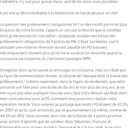
l’admettre, n’y soit pour grand-chose, sauf de les avoir crues possibles.
Il est vrai qu’être vulnérable à la flatterie est un handicap pour un chef.
La question des prélèvements obligatoires fut l’un des motifs parmi les plus
bruyants de notre brouille. J’appris un soir par le Monde que le candidat
dont je me pensais le « conseiller » proposait soudain une baisse des
prélèvements obligatoires de 4 points de PIB. C’était surréaliste, sauf à
anticiper une violente récession durant laquelle les PO baissent
mécaniquement souvent plus qu’on ne le voudrait.En revanche quand la
croissance est insolente, ils s’envolent (exemple 1999).
J’imaginais donc qu’on aurait pu envisager la croissance, mais ce n’était pas
la ligne de communication choisie. Le sésame de l’époque était la baisse des
prélèvements ! J’obtins cependant, dans le Figaro du lendemain, que cette
annonce soit faite pour une durée de dix ans et non plus de cinq ans. Je ne
me voyais pas aller expliquer tous les soirs, face à Eric Besson qui était alors
mon contradicteur pour le PS, comment nous pourrions réaliser cette
opération miracle. Vous noterez au passage que lesdits PO étaient de 43,3%
en 2007 et qu’ils sont annoncés, par le gouvernement lui-même, comme de
44,5% en 2012. Nous sommes donc loin de la baisse de 4 points promise
avec autant d’aplomb que de candeur. Mais Sébastien, François et
Emmanuelle vous m’avez snobé à l’époque et je n’ai pas aimé. Je ne vous