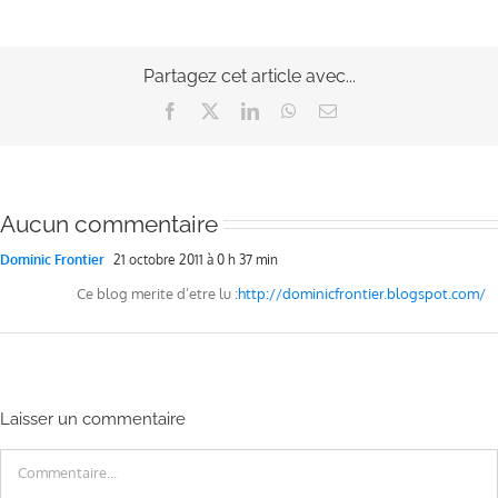
Partagez cet article avec...
Facebook
X
LinkedIn
WhatsApp
Email
Aucun commentaire
Dominic Frontier
21 octobre 2011 à 0 h 37 min
Ce blog merite d’etre lu :
http://dominicfrontier.blogspot.com/
Laisser un commentaire
Commentaire