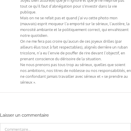
Soyez bien assuré(e) que je n’ignore et que je ne méprise pas
tout ce qu’il faut d’abnégation pour s’investir dans la vie
publique.
Mais on ne se refait pas et quand j’ai vu cette photo mon
(mauvais) esprit moqueur l’a emporté sur le sérieux, l’austère, la
morosité ambiante et le politiquement correct, qui envahissent
notre quotidien.
On ne me fera pas croire qu’aucun de ces joyeux drilles (par
ailleurs élus tout à fait respectables), alignés derrière un ruban
tricolore, n’a eu l’envie de pouffer de rire devant l’objectif, en
prenant conscience du dérisoire de la situation.
Ne nous prenons pas tous trop au sérieux, quelles que soient
nos ambitions, nos titres de noblesse ou nos responsabilités, en
ne confondant jamais travailler avec sérieux et « se prendre au
sérieux ».
Laisser un commentaire
Commentaire