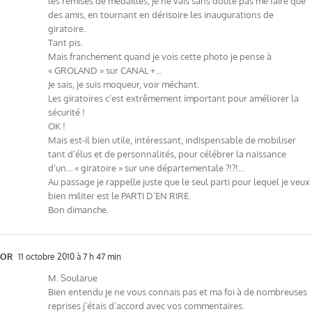
les remises de médailles, je ne vais sans doute pas me faire que
des amis, en tournant en dérisoire les inaugurations de
giratoire.
Tant pis.
Mais franchement quand je vois cette photo je pense à
« GROLAND » sur CANAL +…
Je sais, je suis moqueur, voir méchant.
Les giratoires c’est extrêmement important pour améliorer la
sécurité !
OK !
Mais est-il bien utile, intéressant, indispensable de mobiliser
tant d’élus et de personnalités, pour célébrer la naissance
d’un… « giratoire » sur une départementale ?!?!…
Au passage je rappelle juste que le seul parti pour lequel je veux
bien militer est le PARTI D’EN RIRE.
Bon dimanche.
OR
11 octobre 2010 à 7 h 47 min
M. Soularue
Bien entendu je ne vous connais pas et ma foi à de nombreuses
reprises j’étais d’accord avec vos commentaires.