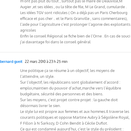
m’ont pas plut du tout , surtout pas le maire de Deauville,M
Augier ,et ses idées , ou la tête de file, M Le Grand, cumularde .
Les idées TGV sont ridicules ( On a déjà pas un Paris Cherbourg
efficace et pas cher .. et le Paris Granville , sans commentaires),
l’aide pour l’agriculture c’est prolonger l’agonie des exploitants
agricoles
Enfin le conseil Régional se fiche bien de l’Orne . En cas de souci
j’ai davantage foi dans le conseil général
bernard gueit
22 mars 2010 à 23 h 25 min
Une politique ça se résume à un objectif, les moyens de
l’atteindre, un style.
Sur l’objectif, les républicains sont globalement d’accord :
emploi,maintien du pouvoir d’achat,marche vers l’équilibre
budgétaire, sécurité des personnes et des biens.
Sur les moyens, c’est projet contre projet : la gauche doit
désormais livrer le sien.
Le style lui est propre aux femmes et aux hommes.Il traverse les
courants politiques et oppose Martine Aubry à Ségolène Royal,
F Fillon à N Sarkozy, D Cohn Bendit à Cécile Duflot.
Ce qui est condamné aujourd’hui, c’est le style du président :