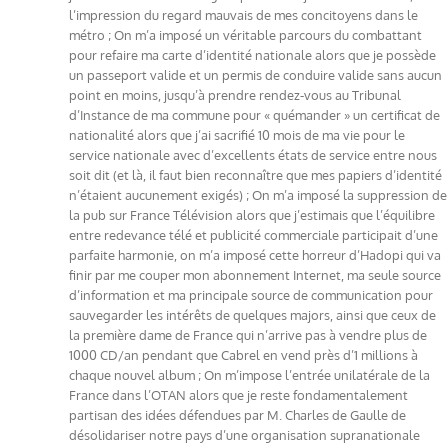
l’impression du regard mauvais de mes concitoyens dans le
métro ; On m’a imposé un véritable parcours du combattant
pour refaire ma carte d’identité nationale alors que je possède
un passeport valide et un permis de conduire valide sans aucun
point en moins, jusqu’à prendre rendez-vous au Tribunal
d’Instance de ma commune pour « quémander » un certificat de
nationalité alors que j’ai sacrifié 10 mois de ma vie pour le
service nationale avec d’excellents états de service entre nous
soit dit (et là, il faut bien reconnaître que mes papiers d’identité
n’étaient aucunement exigés) ; On m’a imposé la suppression de
la pub sur France Télévision alors que j’estimais que l’équilibre
entre redevance télé et publicité commerciale participait d’une
parfaite harmonie, on m’a imposé cette horreur d’Hadopi qui va
finir par me couper mon abonnement Internet, ma seule source
d’information et ma principale source de communication pour
sauvegarder les intérêts de quelques majors, ainsi que ceux de
la première dame de France qui n’arrive pas à vendre plus de
1000 CD/an pendant que Cabrel en vend près d’1 millions à
chaque nouvel album ; On m’impose l’entrée unilatérale de la
France dans l’OTAN alors que je reste fondamentalement
partisan des idées défendues par M. Charles de Gaulle de
désolidariser notre pays d’une organisation supranationale