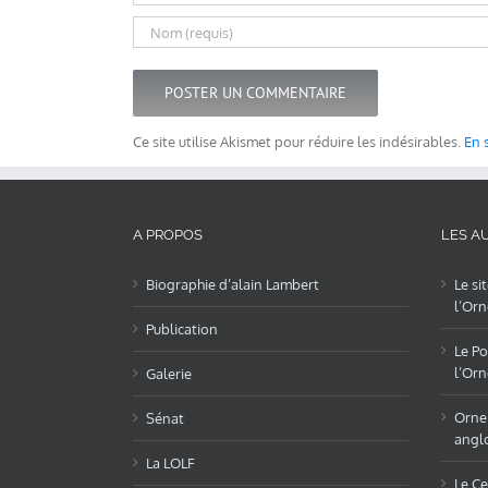
Ce site utilise Akismet pour réduire les indésirables.
En 
A PROPOS
LES AU
Biographie d’alain Lambert
Le si
l’Orn
Publication
Le Po
l’Orn
Galerie
OrneL
Sénat
angl
La LOLF
Le Ce