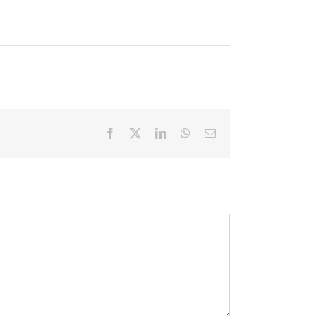
Facebook
X
LinkedIn
WhatsApp
Email