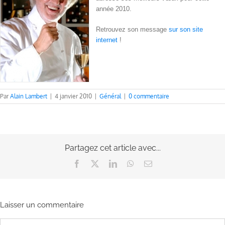
année 2010.
Retrouvez son message
sur son site
internet
!
Par
Alain Lambert
|
4 janvier 2010
|
Général
|
0 commentaire
Partagez cet article avec...
Facebook
X
LinkedIn
WhatsApp
Email
Laisser un commentaire
Commentaire