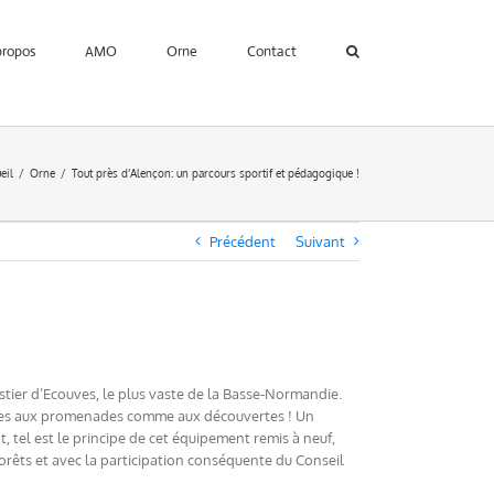
propos
AMO
Orne
Contact
eil
Orne
Tout près d’Alençon: un parcours sportif et pédagogique !
Précédent
Suivant
tier d’Ecouves, le plus vaste de la Basse-Normandie.
pices aux promenades comme aux découvertes ! Un
 tel est le principe de cet équipement remis à neuf,
orêts et avec la participation conséquente du Conseil