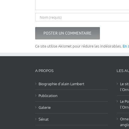
Ce site utilise Akismet pour réduire les indésirables.
En 
A PROPOS
LES AU
Biographie d’alain Lambert
Le si
l’Orn
Publication
Le Po
l’Orn
Galerie
OrneL
Sénat
angl