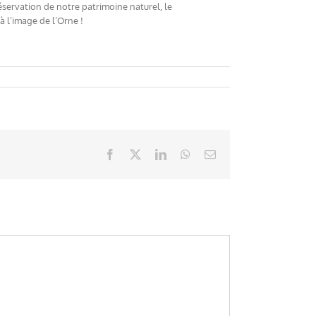
réservation de notre patrimoine naturel, le
à l’image de l’Orne !
Facebook
X
LinkedIn
WhatsApp
Email