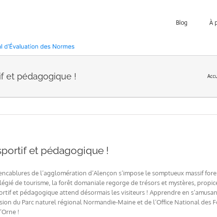
Blog
À 
if et pédagogique !
Accu
sportif et pédagogique !
encablures de l’agglomération d’Alençon s’impose le somptueux massif fores
ilégié de tourisme, la forêt domaniale regorge de trésors et mystères, pro
rtif et pédagogique attend désormais les visiteurs ! Apprendre en s’amusant,
lsion du Parc naturel régional Normandie-Maine et de l’Office National des F
’Orne !