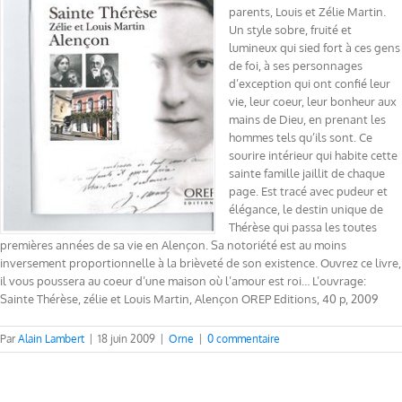
parents, Louis et Zélie Martin.
Un style sobre, fruité et
lumineux qui sied fort à ces gens
de foi, à ses personnages
d’exception qui ont confié leur
vie, leur coeur, leur bonheur aux
mains de Dieu, en prenant les
hommes tels qu’ils sont. Ce
sourire intérieur qui habite cette
sainte famille jaillit de chaque
page. Est tracé avec pudeur et
élégance, le destin unique de
Thérèse qui passa les toutes
premières années de sa vie en Alençon. Sa notoriété est au moins
inversement proportionnelle à la brièveté de son existence. Ouvrez ce livre,
il vous poussera au coeur d’une maison où l’amour est roi… L’ouvrage:
Sainte Thérèse, zélie et Louis Martin, Alençon OREP Editions, 40 p, 2009
Par
Alain Lambert
|
18 juin 2009
|
Orne
|
0 commentaire