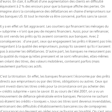
d’euros. En clair, il suffirait d’une augmentation des clients en difficulté
équivalent à 2 % des encours pour que la banque affiche des pertes. On
imagine alors la conséquence des défaillances en chaine d’emprunteurs sur
les banques US. Et tout le monde va être concerné, parfois sans le savoir.
Il y a en effet un fait aggravant. Les courtiers qui financent les ménages du
« subprime » n’ont que peu de moyens financiers. Aussi, pour se refinancer,
ils ont vendu les prêts qu’ils avaient consentis aux banques. Avec 2
conséquences : d’une part, ceux qui engageaient les prêts n’étaient pas très
regardant à la qualité des emprunteurs, puisqu’ils savaient qu’ils n’auraient
pas à assumer les défaillances. D’autre part, les banques ne mesuraient pas
la qualité du risque qu’elles prenaient et se sont refinancées, elles-mêmes
en créant des titres, des valeurs mobilières, contenant parfois (mais
seulement parfois) ces actifs.
C’est la titrisation. En effet, les banques financent l’économie par des prêts
directs aux emprunteurs ou par des titres, obligations ou autres. Ceux qui
ont investi dans les titres créés pour la circonstance ont pu acheter des
« crédits subprime » sans le savoir. Et au cours de l’été 2007, on a vu un
mouvement de défiance généralisée entre banques. Personne ne sachant
où étaient les crédits « toxiques », tous ces titres sont devenus invendables,
entrainant des difficultés d’établissements bancaires (ou de compagnies
d’assurance) qui devaient en céder pour se fournir en liquidité. On s’est ainsi