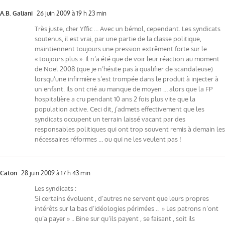
A.B. Galiani
26 juin 2009 à 19 h 23 min
Très juste, cher Yffic … Avec un bémol, cependant. Les syndicats
soutenus, il est vrai, par une partie de la classe politique,
maintiennent toujours une pression extrêment forte sur le
« toujours plus ». Il n’a été que de voir leur réaction au moment
de Noel 2008 (que je n’hésite pas à qualifier de scandaleuse)
lorsqu’une infirmière s’est trompée dans le produit à injecter à
un enfant. Ils ont crié au manque de moyen … alors que la FP
hospitalière a cru pendant 10 ans 2 fois plus vite que la
population active. Ceci dit, j’admets effectivement que les
syndicats occupent un terrain laissé vacant par des
responsables politiques qui ont trop souvent remis à demain les
nécessaires réformes … ou qui ne les veulent pas !
Caton
28 juin 2009 à 17 h 43 min
Les syndicats :
Si certains évoluent , d’autres ne servent que leurs propres
intérêts sur la bas d’idéologies périmées .. » Les patrons n’ont
qu’a payer » .. Bine sur qu’ils payent , se faisant , soit ils