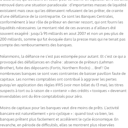
retrouvé dans une situation paradoxale : d’importantes masses de liquidité
existaient mais ceux qui les détenaient refusaient de les prêter, de crainte
d’une défaillance de la contrepartie. Ce sont les Banques Centrales,
conformément à leur rôle de prêteur en dernier ressort, qui ont fourni les
liquidités nécessaires. Le montant réel de ces avances a d’ailleurs été
souvent exagéré : jusqu’à 95 milliards en aout 2007 et non un peu plus de
200 milliards, somme qui fut évoquée dans la presse mais qui ne tenait pas
compte des remboursements des banques.
Néanmoins, la défiance ne s’est pas estompée pour autant. Et c’est ce qui a
provoqué des défaillances en chaîne : absence de préteurs (Lehman
Brother), fuite des déposants (Fortis, Northern Rocks) … Bref ! De
nombreuses banques se sont vues contraintes de baisser pavillon faute de
capitaux. Les normes comptables ont contribué à aggraver les pertes
puisqu’en application des règles IFRS (voir mon billet du 13 mai), les titres
suspects à tort ou à raison de « contenir » des crédits « toxiques » devenant
invendables ont du être comptabilisés pour zéro.
Moins de capitaux pour les banques veut dire moins de prêts. L’activité
bancaire est naturellement « pro-cyclique » : quand tout va bien, les
banques prêtent plus facilement et accélèrent le cycle économique. En
revanche, en période de difficultés, elles se montrent plus réservées