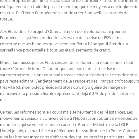
fonds propres et définir la responsabilité du « titriseur ». Le contrôle interne
est également en train de passer d’une logique de moyens à une logique de
résultat. Et l’Union Européenne vient de créer 3 nouvelles autorités de
tutelle.
Aux Etats-Unis, le projet d’Obama n’a rien de révolutionnaire pour un
Européen. Le système prudentiel US est né de la crise de 1929 et n’a
concerné que les banques qui avaient souffert à l’époque. Il étendra la
surveillance prudentielle à tous les établissements de crédit.
Mais il faut aussi que les Etats cessent de se doper à la relance pour éluder
toute réforme de fond. D’autant que pour sortir de cette crise de
surendettement, ils ont continué à massivement s’endetter. Le cas de notre
pays reste édifiant. L’endettement de la France et des Français croît toujours
très vite (cf. mon billet précédent) alors qu’il n’y a guère de marge de
manœuvre, la pression fiscale représentant déjà 60 % du produit intérieur
net.
Certes, les réformes sont en cours mais se heurtent à des résistances. Les
mouvements sociaux à l’Université ou à l’Hopital sont autant de frondes de
mandarins qui se voient remis en cause. Le Premier Ministre de la LOLF,
Lionel Jospin, n’a pas hésité à défiler avec les syndicats de La Poste. Comme
quoi les bonnes intentions s’effacent devant les intérêts particuliers ! Bien