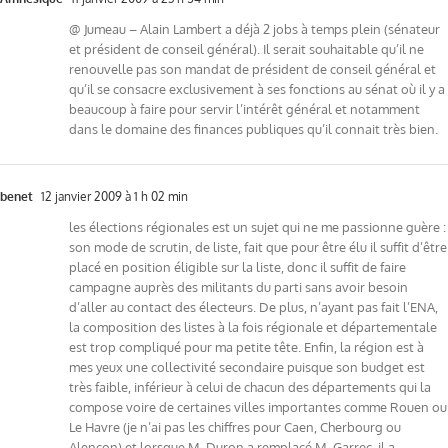
@ Jumeau – Alain Lambert a déjà 2 jobs à temps plein (sénateur
et président de conseil général). Il serait souhaitable qu’il ne
renouvelle pas son mandat de président de conseil général et
qu’il se consacre exclusivement à ses fonctions au sénat où il y a
beaucoup à faire pour servir l’intérêt général et notamment
dans le domaine des finances publiques qu’il connait très bien.
benet
12 janvier 2009 à 1 h 02 min
les élections régionales est un sujet qui ne me passionne guère :
son mode de scrutin, de liste, fait que pour être élu il suffit d’être
placé en position éligible sur la liste, donc il suffit de faire
campagne auprès des militants du parti sans avoir besoin
d’aller au contact des électeurs. De plus, n’ayant pas fait l’ENA,
la composition des listes à la fois régionale et départementale
est trop compliqué pour ma petite tête. Enfin, la région est à
mes yeux une collectivité secondaire puisque son budget est
très faible, inférieur à celui de chacun des départements qui la
compose voire de certaines villes importantes comme Rouen ou
Le Havre (je n’ai pas les chiffres pour Caen, Cherbourg ou
Alençon) et lorsque M. Duron a remplacé M. Garrec, il a