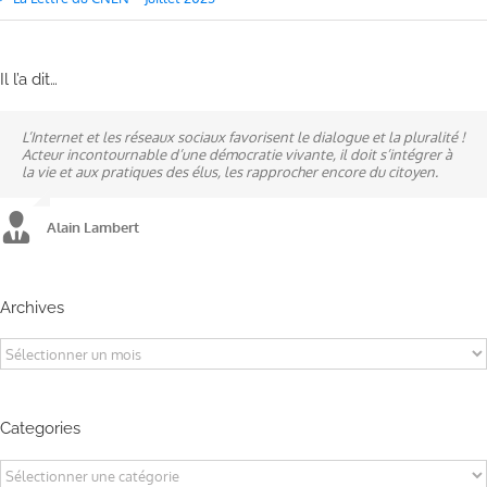
Il l’a dit…
L’Internet et les réseaux sociaux favorisent le dialogue et la pluralité !
Ne pas subir, mais construire son destin, telle est la philosophie qui
A mes yeux, la politique est synonyme de service : un sénateur doit
Acteur incontournable d’une démocratie vivante, il doit s’intégrer à
n’a cessé de mobiliser la ville d’Alençon, son agglomération et ses
être au service des élus et des communes comme un maire sait si bien
la vie et aux pratiques des élus, les rapprocher encore du citoyen.
élus.
l’être au service des habitants.
Alain Lambert
Alain Lambert
Alain Lambert
Archives
Archives
Categories
Categories