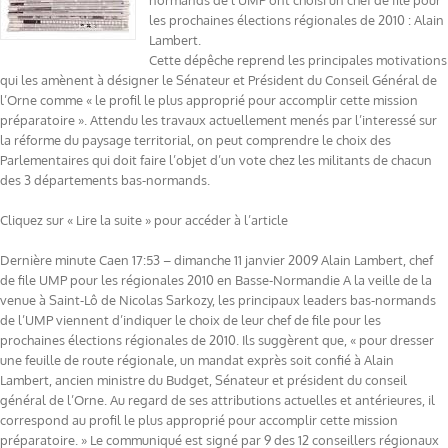
normands de l’UMP ont choisi un chef de file pour
les prochaines élections régionales de 2010 : Alain
Lambert.
Cette dépêche reprend les principales motivations
qui les amènent à désigner le Sénateur et Président du Conseil Général de
l’Orne comme « le profil le plus approprié pour accomplir cette mission
préparatoire ». Attendu les travaux actuellement menés par l’interessé sur
la réforme du paysage territorial, on peut comprendre le choix des
Parlementaires qui doit faire l’objet d’un vote chez les militants de chacun
des 3 départements bas-normands.
Cliquez sur « Lire la suite » pour accéder à l’article
Dernière minute Caen 17:53 – dimanche 11 janvier 2009 Alain Lambert, chef
de file UMP pour les régionales 2010 en Basse-Normandie A la veille de la
venue à Saint-Lô de Nicolas Sarkozy, les principaux leaders bas-normands
de l’UMP viennent d’indiquer le choix de leur chef de file pour les
prochaines élections régionales de 2010. Ils suggèrent que, « pour dresser
une feuille de route régionale, un mandat exprès soit confié à Alain
Lambert, ancien ministre du Budget, Sénateur et président du conseil
général de l’Orne. Au regard de ses attributions actuelles et antérieures, il
correspond au profil le plus approprié pour accomplir cette mission
préparatoire. » Le communiqué est signé par 9 des 12 conseillers régionaux