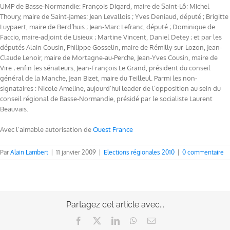
UMP de Basse-Normandie: François Digard, maire de Saint-Lô; Michel
Thoury, maire de Saint-James; Jean Levallois ; Yves Deniaud, député ; Brigitte
Luypaert, maire de Berd’huis ; Jean-Marc Lefranc, député ; Dominique de
Faccio, maire-adjoint de Lisieux ; Martine Vincent, Daniel Detey ; et par les
députés Alain Cousin, Philippe Gosselin, maire de Rémilly-sur-Lozon, Jean-
Claude Lenoir, maire de Mortagne-au-Perche, Jean-Yves Cousin, maire de
Vire ; enfin les sénateurs, Jean-François Le Grand, président du conseil
général de la Manche, Jean Bizet, maire du Teilleul. Parmi les non-
signataires : Nicole Ameline, aujourd’hui leader de l’opposition au sein du
conseil régional de Basse-Normandie, présidé par le socialiste Laurent
Beauvais.
Avec l’aimable autorisation de
Ouest France
Par
Alain Lambert
|
11 janvier 2009
|
Elections régionales 2010
|
0 commentaire
Partagez cet article avec...
Facebook
X
LinkedIn
WhatsApp
Email