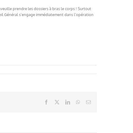
euille prendre les dossiers à bras le corps ! Surtout
nseil Général s’engage immédiatement dans l’opération
Facebook
X
LinkedIn
WhatsApp
Email