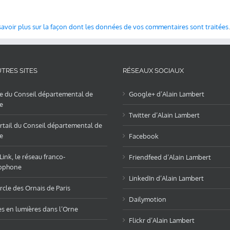
savoir plus sur la façon dont les données de vos commentaires sont traitées
.
TRES SITES
RÉSEAUX SOCIAUX
te du Conseil départemental de
Google+ d’Alain Lambert
e
Twitter d’Alain Lambert
rtail du Conseil départemental de
e
Facebook
ink, le réseau franco-
Friendfeed d’Alain Lambert
ophone
LinkedIn d’Alain Lambert
rcle des Ornais de Paris
Dailymotion
es en lumières dans l’Orne
Flickr d’Alain Lambert