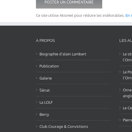
Ce site utilise Akismet pour réduire les indésirables.
En 
A PROPOS
LES AU
Biographie d’alain Lambert
Le si
l’Orn
Publication
Le Po
l’Orn
Galerie
OrneL
Sénat
angl
La LOLF
Le Ce
Bercy
Pierr
Club Courage & Convictions