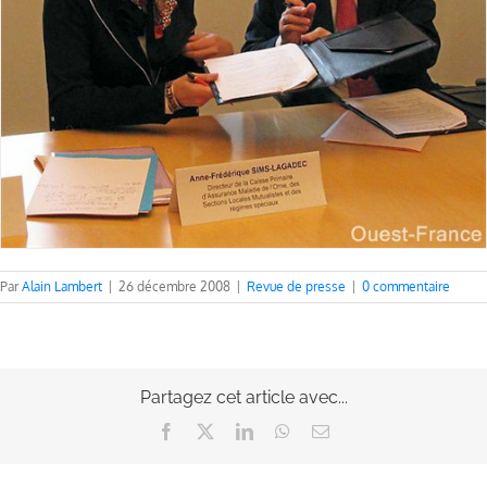
Par
Alain Lambert
|
26 décembre 2008
|
Revue de presse
|
0 commentaire
Partagez cet article avec...
Facebook
X
LinkedIn
WhatsApp
Email