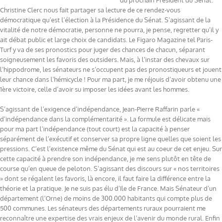
du prochain Président du Sénat.
Christine Clerc nous fait partager sa lecture de ce rendez-vous
démocratique qu’est l’élection à la Présidence du Sénat. S’agissant de la
vitalité de notre démocratie, personne ne pourra, je pense, regretter qu’il y
ait débat public et large choix de candidats. Le Figaro Magazine tel Paris-
Turf y va de ses pronostics pour juger des chances de chacun, séparant
soigneusement les favoris des outsiders. Mais, à l’instar des chevaux sur
l’hippodrome, les sénateurs ne s’occupent pas des pronostiqueurs et jouent
leur chance dans l’hémicycle ! Pour ma part, je me réjouis d’avoir obtenu une
1ère victoire, celle d’avoir su imposer les idées avant les hommes.
S’agissant de l’exigence d’indépendance, Jean-Pierre Raffarin parle «
d’indépendance dans la complémentarité ». La formule est délicate mais
pour ma part l’indépendance (tout court) est la capacité à penser
séparément de l’exécutif et conserver sa propre ligne quelles que soient les
pressions. C’est l’existence même du Sénat qui est au coeur de cet enjeu. Sur
cette capacité à prendre son indépendance, je me sens plutôt en tête de
course qu’en queue de peloton. S’agissant des discours sur « nos territoires
» dont se régalent les favoris, là encore, il faut faire la différence entre la
théorie et la pratique. Je ne suis pas élu d’Ile de France. Mais Sénateur d’un
département (l’Orne) de moins de 300.000 habitants qui compte plus de
500 communes. Les sénateurs des départements ruraux pourraient me
reconnaître une expertise des vrais enjeux de l’avenir du monde rural. Enfin