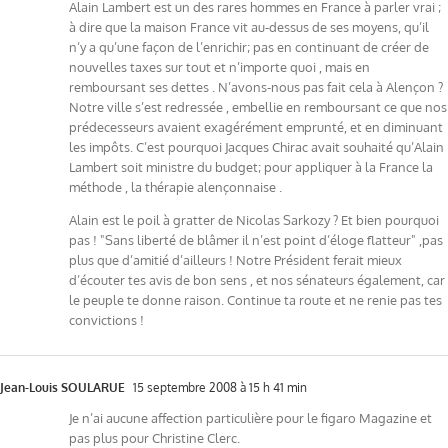
Alain Lambert est un des rares hommes en France à parler vrai ;
à dire que la maison France vit au-dessus de ses moyens, qu’il
n’y a qu’une façon de l’enrichir; pas en continuant de créer de
nouvelles taxes sur tout et n’importe quoi , mais en
remboursant ses dettes . N’avons-nous pas fait cela à Alençon ?
Notre ville s’est redressée , embellie en remboursant ce que nos
prédecesseurs avaient exagérément emprunté, et en diminuant
les impôts. C’est pourquoi Jacques Chirac avait souhaité qu’Alain
Lambert soit ministre du budget; pour appliquer à la France la
méthode , la thérapie alençonnaise .
Alain est le poil à gratter de Nicolas Sarkozy ? Et bien pourquoi
pas ! "Sans liberté de blâmer il n’est point d’éloge flatteur" ,pas
plus que d’amitié d’ailleurs ! Notre Président ferait mieux
d’écouter tes avis de bon sens , et nos sénateurs également, car
le peuple te donne raison. Continue ta route et ne renie pas tes
convictions !
Jean-Louis SOULARUE
15 septembre 2008 à 15 h 41 min
Je n’ai aucune affection particulière pour le figaro Magazine et
pas plus pour Christine Clerc.