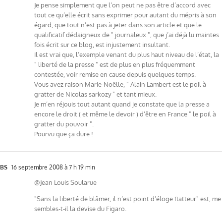
Je pense simplement que l’on peut ne pas être d’accord avec
tout ce qu’elle écrit sans exprimer pour autant du mépris à son
égard, que tout n’est pas à jeter dans son article et que le
qualificatif dédaigneux de " journaleux ", que j’ai déjà lu maintes
fois écrit sur ce blog, est injustement insultant.
Il est vrai que, l’exemple venant du plus haut niveau de l’état, la
" liberté de la presse " est de plus en plus fréquemment
contestée, voir remise en cause depuis quelques temps.
Vous avez raison Marie-Noëlle, " Alain Lambert est le poil à
gratter de Nicolas sarkozy " et tant mieux.
Je m’en réjouis tout autant quand je constate que la presse a
encore le droit ( et même le devoir ) d’être en France " le poil à
gratter du pouvoir ".
Pourvu que ça dure !
BS
16 septembre 2008 à 7 h 19 min
@Jean Louis Soularue
"Sans la liberté de blâmer, il n’est point d’éloge flatteur" est, me
sembles-t-il la devise du Figaro.