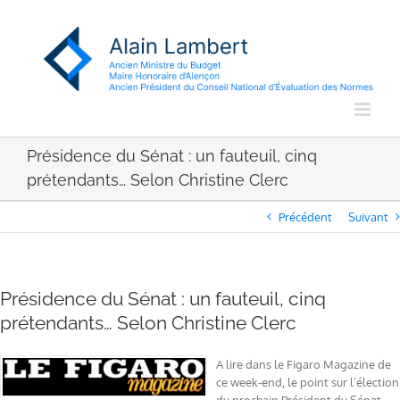
Passer
au
contenu
Présidence du Sénat : un fauteuil, cinq
prétendants… Selon Christine Clerc
Précédent
Suivant
Présidence du Sénat : un fauteuil, cinq
prétendants… Selon Christine Clerc
A lire dans le Figaro Magazine de
ce week-end, le point sur l’élection