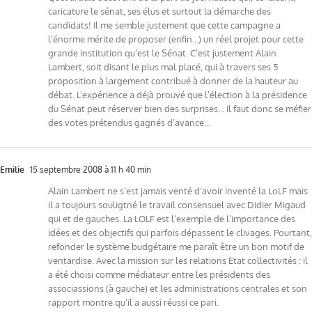
caricature le sénat, ses élus et surtout la démarche des
candidats! Il me semble justement que cette campagne a
l’énorme mérite de proposer (enfin…) un réel projet pour cette
grande institution qu’est le Sénat. C’est justement Alain
Lambert, soit disant le plus mal placé, qui à travers ses 5
proposition à largement contribué à donner de la hauteur au
débat. L’expérience a déjà prouvé que l’élection à la présidence
du Sénat peut réserver bien des surprises… Il faut donc se méfier
des votes prétendus gagnés d’avance…
Emilie
15 septembre 2008 à 11 h 40 min
Alain Lambert ne s’est jamais venté d’avoir inventé la LoLF mais
il a toujours souligtné le travail consensuel avec Didier Migaud
qui et de gauches. La LOLF est l’exemple de l’importance des
idées et des objectifs qui parfois dépassent le clivages. Pourtant,
refonder le système budgétaire me paraît être un bon motif de
ventardise. Avec la mission sur les relations Etat collectivités : il
a été choisi comme médiateur entre les présidents des
associassions (à gauche) et les administrations centrales et son
rapport montre qu’il a aussi réussi ce pari.