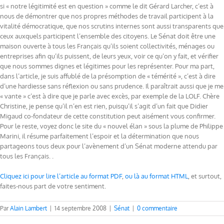
si « notre légitimité est en question » comme le dit Gérard Larcher, c’est à
nous de démontrer que nos propres méthodes de travail participent à la
vitalité démocratique, que nos scrutins internes sont aussi transparents que
ceux auxquels participent l’ensemble des citoyens. Le Sénat doit être une
maison ouverte à tous les Français qu’ils soient collectivités, ménages ou
entreprises afin qu’ils puissent, de leurs yeux, voir ce qu’on y fait, et vérifier
que nous sommes dignes et légitimes pour les représenter. Pour ma part,
dans l’article, je suis affublé de la présomption de « témérité », c’est à dire
d’une hardiesse sans réflexion ou sans prudence. Il paraîtrait aussi que je me
« vante » c’est à dire que je parle avec excès, par exemple de la LOLF. Chère
Christine, je pense qu’il n’en est rien, puisqu’il s’agit d’un fait que Didier
Migaud co-fondateur de cette constitution peut aisément vous confirmer.
Pour le reste, voyez donc le site du « nouvel élan » sous la plume de Philippe
Marini, il résume parfaitement l’espoir et la détermination que nous
partageons tous deux pour l’avènement d’un Sénat moderne attendu par
tous les Français. .
Cliquez ici pour lire l’article au format PDF
,
ou là au format HTML
, et surtout,
faites-nous part de votre sentiment.
Par
Alain Lambert
|
14 septembre 2008
|
Sénat
|
0 commentaire