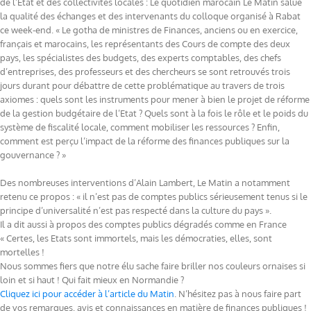
de l’Etat et des collectivités locales : Le quotidien marocain Le Matin salue
la qualité des échanges et des intervenants du colloque organisé à Rabat
ce week-end. « Le gotha de ministres de Finances, anciens ou en exercice,
français et marocains, les représentants des Cours de compte des deux
pays, les spécialistes des budgets, des experts comptables, des chefs
d’entreprises, des professeurs et des chercheurs se sont retrouvés trois
jours durant pour débattre de cette problématique au travers de trois
axiomes : quels sont les instruments pour mener à bien le projet de réforme
de la gestion budgétaire de l’Etat ? Quels sont à la fois le rôle et le poids du
système de fiscalité locale, comment mobiliser les ressources ? Enfin,
comment est perçu l’impact de la réforme des finances publiques sur la
gouvernance ? »
Des nombreuses interventions d’Alain Lambert, Le Matin a notamment
retenu ce propos : « il n’est pas de comptes publics sérieusement tenus si le
principe d’universalité n’est pas respecté dans la culture du pays ».
Il a dit aussi à propos des comptes publics dégradés comme en France
« Certes, les Etats sont immortels, mais les démocraties, elles, sont
mortelles !
Nous sommes fiers que notre élu sache faire briller nos couleurs ornaises si
loin et si haut ! Qui fait mieux en Normandie ?
Cliquez ici pour accéder à l’article du Matin
. N’hésitez pas à nous faire part
de vos remarques, avis et connaissances en matière de finances publiques !