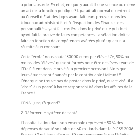
a priori absurde. En effet, en quoi y aurait-il une science ou même
un art de la fonction publique ? Il paraîtrait normal qu’entrent
au Conseil d’État des juges ayant fait leurs preuves dans les
tribunaux administratifs et à l’Inspection des Finances des
personnalités ayant fait carrière dans le privé ou le public et
ayant fait la preuve de leurs compétences. La sélection doit se
faire en fonction de compétences avérées plutôt que sur la
réussite à un concours.
Cette "école" nous coute 130000 euros par élève ! Or, 50% au
moins, des "élèves" qui sont formés pour être des "serviteurs de
l’Etat" filent dans le privé à la première occasion ! Alors que
leurs études sont financés par le contribuable ! Mieux ! Si
l’énarque ne trouve pas de postes dans le privé, ou est viré…Il a
"droit" à un poste’ à haute responsabilité dans les affaires de la
France !
L’ENA…Jusqu’à quand?
2. Réformer le système de santé !
L’hospitalisation dans son ensemble représente 50 % des
dépenses de santé soit plus de 60 milliards dans le PLFSS 2006.
Sur ces 60 milliards d’euros, 50 sont consommés par l’hôpital