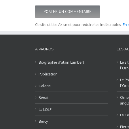
Ce site utilise Akismet pour réduire les indésirables.
En 
A PROPOS
LES AU
Biographie d’alain Lambert
Le si
l’Orn
Publication
Le Po
l’Orn
Galerie
OrneL
Sénat
angl
La LOLF
Le Ce
Bercy
Pierr