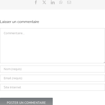
Facebook
X
LinkedIn
WhatsApp
Email
Laisser un commentaire
Commentaire