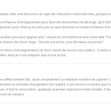
omptez créer une discussion au sujet de l’éducation nationale mais, puisque v
re d’heures d’enseignement pour faire des économies me dérange. Qu’il faille 
omprends aussi. Mais je ne saisis pas en quoi diminuer le nombre d’heures d’e
ravailler plus pour gagner plus" me parait contradictoire avec cette idée "T
se citation de Victor Hugo: "Ouvrez une école, vous fermerez une prison".
nt moins d’enseignements (et donc moins de savoir) nous aidera… à moins qu
hère. Mais je n’ose imaginer que ce soit le but…
i sera effectivement fait, serait certainement la meilleure manière de captiver
ttendent ce véritable changement tant espéré. ll est encore à craindre que 
ec ,il faut le reconnaitre , quelques avancées mais encore bien timides. Il 
rtout les moyens.