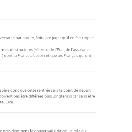
atile par nature, finira par juger qu’il en fait trop et
formes de structures (réforme de l’Etat, de l’assurance
) dont la France a besoin et que les Français qui ont
espère donc que cette rentrée sera le point de départ
oivent pas être différées plus longtemps car sans être
tel luxe.
président tiens le gouvernail,il dirige. Le role du