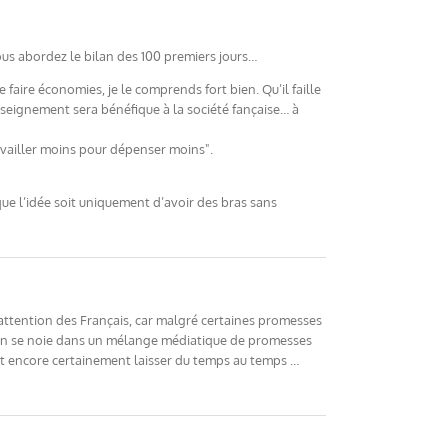
ous abordez le bilan des 100 premiers jours…
faire économies, je le comprends fort bien. Qu’il faille
nseignement sera bénéfique à la société fançaise… à
ravailler moins pour dépenser moins".
e l’idée soit uniquement d’avoir des bras sans
 l’attention des Français, car malgré certaines promesses
l’on se noie dans un mélange médiatique de promesses
faut encore certainement laisser du temps au temps …