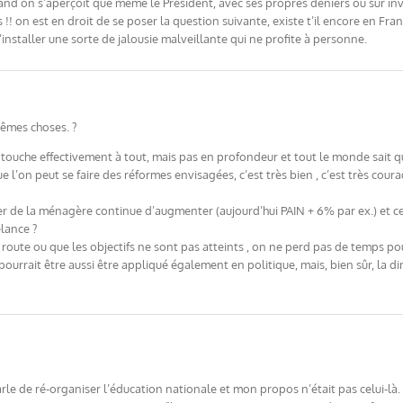
and on s’aperçoit que même le Président, avec ses propres deniers ou sur invi
 !! on est en droit de se poser la question suivante, existe t’il encore en Fra
nstaller une sorte de jalousie malveillante qui ne profite à personne.
mêmes choses. ?
il touche effectivement à tout, mais pas en profondeur et tout le monde sait q
e l’on peut se faire des réformes envisagées, c’est très bien , c’est très coura
er de la ménagère continue d’augmenter (aujourd’hui PAIN + 6% par ex.) et ce n
elance ?
 route ou que les objectifs ne sont pas atteints , on ne perd pas de temps po
pourrait être aussi être appliqué également en politique, mais, bien sûr, la 
e de ré-organiser l’éducation nationale et mon propos n’était pas celui-là. 