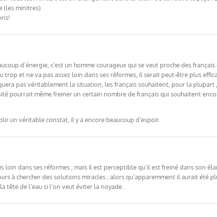
e (les minitres)
ons!
aucoup d’énergie, c’est un homme courageux qui se veut proche des français et
eu trop et ne va pas assez loin dans ses réformes, il serait peut-être plus effi
uera pas véritablement la situation, les français souhaitent, pour la plupart 
osité pourrait même freiner un certain nombre de français qui souhaitent encor
lir un véritable constat, il y a encore beaucoup d’espoir.
 loin dans ses réformes , mais il est perceptible qu’il est freiné dans son él
s à chercher des solutions miracles ; alors qu’apparemment il aurait été pl
a tête de l’eau si l’on veut éviter la noyade .