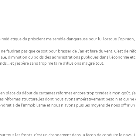
 médiatique du président me semble dangereuse pour lui lorsque l’opinion, vers
l ne faudrait pas que ce soit pour brasser de l’air et faire du vent. C’est de ré
onale, diminution du poids des administrations publiques dans l’économie etc…
ds… et j’espère sans trop me faire d’illusions malgré tout.
e en place du début de certaines réformes encore trop timides à mon goût. J’
s réformes structurelles dont nous avons impérativement besoin et qui ne d
ndrait à de l’immobilisme et nous n’avons plus les moyens de nous offrir un 
 tous les fronts, c’est un changement dans la facon de conduire le pays . Le 