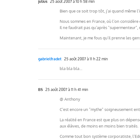
julius
25 août 2007 à 10 h 58 min
Bien que ce soit trop tôt, j’ai quand même l
Nous sommes en France, où l’on considère q
Il ne faudrait pas qu’après "supermenteur",
Maintenant, je me fous qu’il prenne les gens
gabrielfradet
25 août 2007 à 11 h 22 min
bla bla bla…
BS
25 août 2007 à 11 h 41 min
@ Anthony
C’est encore un "mythe" soigneusement entr
La réalité en France est que plus on dépens
aux élèves, de moins en moins bien traités.
Comme tout bon système corporatiste, l’Educ