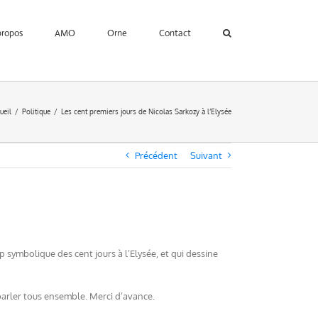
propos
AMO
Orne
Contact
ueil
Politique
Les cent premiers jours de Nicolas Sarkozy à l’Elysée
Précédent
Suivant
ap symbolique des cent jours à l’Elysée, et qui dessine
parler tous ensemble. Merci d’avance.