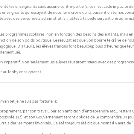
nté les enseignants sans aucune contre-partie (si ce n’est celle implicite d
 enseignants qui essayent de nous faire croire qu’ils passent un temps consid
 avec des personnels administratifs inutiles à la pelle servant une administ
les programmes scolaires, non en fonction des besoins des enfants, mais en 
ion de son poids politique. Le résultat est que l’on bourre le crâne de nos 
gogique. D’ailleurs, les élèves français font beaucoup plus d’heures que le
lement lié).
t un impératif. Non seulement les élèves réussiront mieux avec des programm
ter au lobby enseignant !
mien (et je ne suis pas fortuné !):
é proprement, par son travail, par son ambition d’entreprendre etc… restera 
possible, N.S. et son Gouvernement seront obligés de le comprendre un jour ,
 aider les moins favorisés, il a été toujours été dit que moins il y aura de "ri