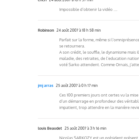
Impossible d’obtenir la vidéo ….
Robinson
24 août 2007 à 18 h 58 min
Parfait sur la forme, même si l’omniprésence
se retournera.
A son crédit, le souffle, le dynamisme mais i
maladie, des retraites, de l’education nati
voté Sarko attendent. Comme Ornais, j’atten
jmj arras
25 août 2007 à 0 h 17 min
Ces 100 premiers jours ont certes vu la mis
d’un démarrage en profondeur des véritable
impatient, trop attendre en la manière revie
louis Beaudet
25 août 2007 à 3 h 16 min
Nicolas SARKOZY est un président présent sur