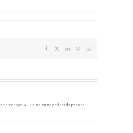
Facebook
X
LinkedIn
WhatsApp
Email
etins a mes yeoux .. Pourquoi ne parlent ils pas des