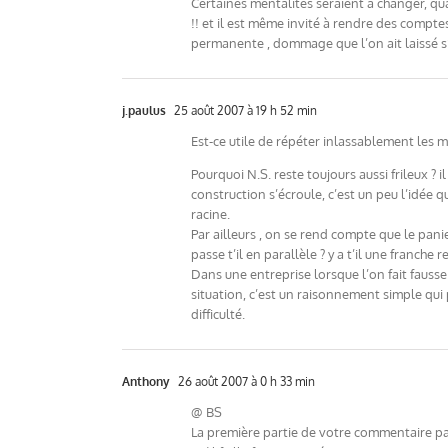
Certaines mentalités seraient à changer, qu
!! et il est même invité à rendre des comptes
permanente , dommage que l’on ait laissé s’i
j.paulus
25 août 2007 à 19 h 52 min
Est-ce utile de répéter inlassablement les 
Pourquoi N.S. reste toujours aussi frileux ? 
construction s’écroule, c’est un peu l’idée qu
racine.
Par ailleurs , on se rend compte que le pani
passe t’il en parallèle ? y a t’il une franche r
Dans une entreprise lorsque l’on fait fausse
situation, c’est un raisonnement simple qui 
difficulté.
Anthony
26 août 2007 à 0 h 33 min
@ BS
La première partie de votre commentaire parl