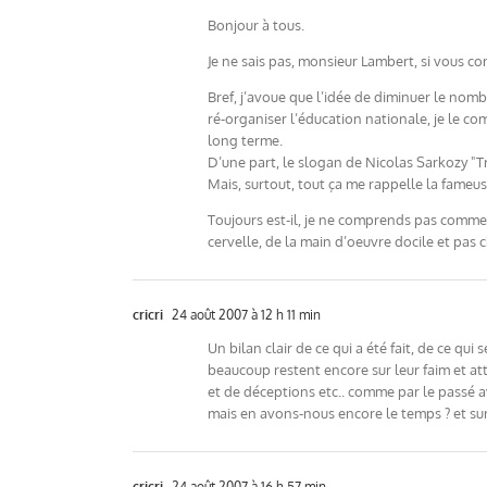
Bonjour à tous.
Je ne sais pas, monsieur Lambert, si vous c
Bref, j’avoue que l’idée de diminuer le nomb
ré-organiser l’éducation nationale, je le c
long terme.
D’une part, le slogan de Nicolas Sarkozy "T
Mais, surtout, tout ça me rappelle la fameu
Toujours est-il, je ne comprends pas comme
cervelle, de la main d’oeuvre docile et pas c
cricri
24 août 2007 à 12 h 11 min
Un bilan clair de ce qui a été fait, de ce qu
beaucoup restent encore sur leur faim et a
et de déceptions etc.. comme par le passé av
mais en avons-nous encore le temps ? et su
cricri
24 août 2007 à 16 h 57 min