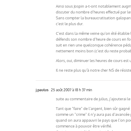
Ainsi sous Jospin a-t-ont notablement augme
discuter du nombre d’heures effectué par les
Sans compter la bureaucratisation galopante
c’est le plus dur.
C’est dans la même veine qu’on été établie 
défends son nombre d’heure de cours en fonct
suit en rien une quelconque cohérence péda
nettement moins bon (c’est du reste probab
Alors, oui, diminuer les heures de cours es
Il ne reste plus qu’à notre cher NS de résis
j.paulus
25 août 2007 à 18 h 37 min
suite au commentaire de julius, j’ajouterai le 
Tant que "faire" de l’argent, bien sûr gagn
comme un "crime" il n’y aura pas d’avancée 
quand on aura appauvri le pays que l’on pourra
commence à pouvoir être vérifié.