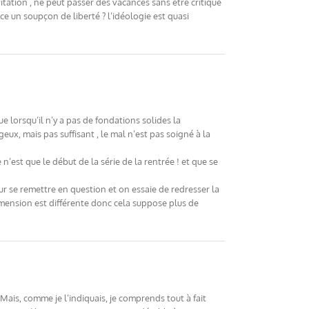
tation , ne peut passer des vacances sans être critiqué
nce un soupçon de liberté ? l’idéologie est quasi
ue lorsqu’il n’y a pas de fondations solides la
geux, mais pas suffisant , le mal n’est pas soigné à la
’est que le début de la série de la rentrée ! et que se
ur se remettre en question et on essaie de redresser la
dimension est différente donc cela suppose plus de
Mais, comme je l’indiquais, je comprends tout à fait