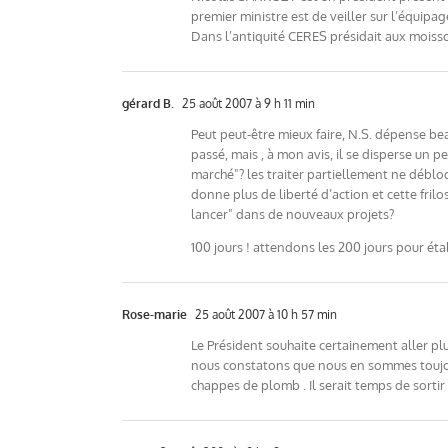
premier ministre est de veiller sur l’équipag
Dans l’antiquité CERES présidait aux moiss
gérard B.
25 août 2007 à 9 h 11 min
Peut peut-être mieux faire, N.S. dépense be
passé, mais , à mon avis, il se disperse un p
marché"? les traiter partiellement ne débloq
donne plus de liberté d’action et cette fril
lancer" dans de nouveaux projets?
100 jours ! attendons les 200 jours pour étab
Rose-marie
25 août 2007 à 10 h 57 min
Le Président souhaite certainement aller plus
nous constatons que nous en sommes toujour
chappes de plomb . Il serait temps de sortir l