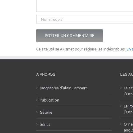
Ce site utilise Akismet pour réduire les indésirables.
En 
A PROPOS
LES AU
Biographie d’alain Lambert
Le si
l’Orn
Publication
Le Po
l’Orn
Galerie
OrneL
Sénat
angl