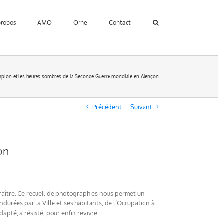
propos
AMO
Orne
Contact
mpion et les heures sombres de la Seconde Guerre mondiale en Alençon
Précédent
Suivant
on
raître. Ce recueil de photographies nous permet un
ndurées par la Ville et ses habitants, de l’Occupation à
pté, a résisté, pour enfin revivre.