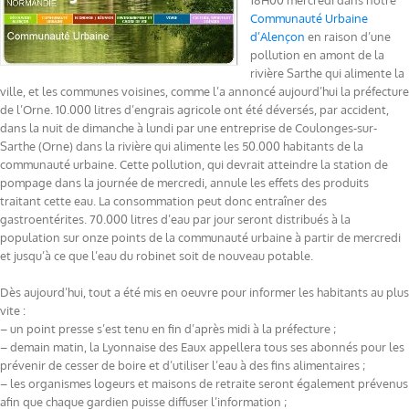
18H00 mercredi dans notre
Communauté Urbaine
d’Alençon
en raison d’une
pollution en amont de la
rivière Sarthe qui alimente la
ville, et les communes voisines, comme l’a annoncé aujourd’hui la préfecture
de l’Orne. 10.000 litres d’engrais agricole ont été déversés, par accident,
dans la nuit de dimanche à lundi par une entreprise de Coulonges-sur-
Sarthe (Orne) dans la rivière qui alimente les 50.000 habitants de la
communauté urbaine. Cette pollution, qui devrait atteindre la station de
pompage dans la journée de mercredi, annule les effets des produits
traitant cette eau. La consommation peut donc entraîner des
gastroentérites. 70.000 litres d’eau par jour seront distribués à la
population sur onze points de la communauté urbaine à partir de mercredi
et jusqu’à ce que l’eau du robinet soit de nouveau potable.
Dès aujourd’hui, tout a été mis en oeuvre pour informer les habitants au plus
vite :
– un point presse s’est tenu en fin d’après midi à la préfecture ;
– demain matin, la Lyonnaise des Eaux appellera tous ses abonnés pour les
prévenir de cesser de boire et d’utiliser l’eau à des fins alimentaires ;
– les organismes logeurs et maisons de retraite seront également prévenus
afin que chaque gardien puisse diffuser l’information ;