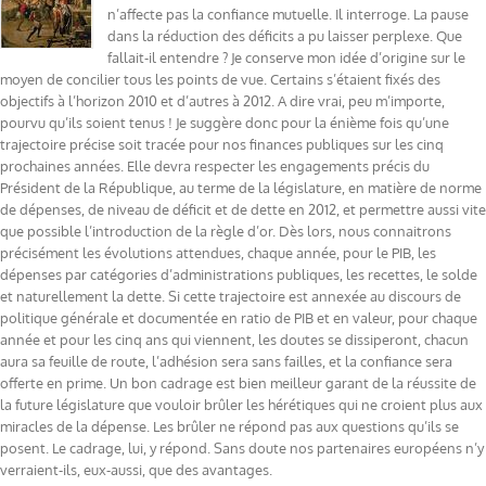
n’affecte pas la confiance mutuelle. Il interroge. La pause
dans la réduction des déficits a pu laisser perplexe. Que
fallait-il entendre ? Je conserve mon idée d’origine sur le
moyen de concilier tous les points de vue. Certains s’étaient fixés des
objectifs à l’horizon 2010 et d’autres à 2012. A dire vrai, peu m’importe,
pourvu qu’ils soient tenus ! Je suggère donc pour la énième fois qu’une
trajectoire précise soit tracée pour nos finances publiques sur les cinq
prochaines années. Elle devra respecter les engagements précis du
Président de la République, au terme de la législature, en matière de norme
de dépenses, de niveau de déficit et de dette en 2012, et permettre aussi vite
que possible l’introduction de la règle d’or. Dès lors, nous connaitrons
précisément les évolutions attendues, chaque année, pour le PIB, les
dépenses par catégories d’administrations publiques, les recettes, le solde
et naturellement la dette. Si cette trajectoire est annexée au discours de
politique générale et documentée en ratio de PIB et en valeur, pour chaque
année et pour les cinq ans qui viennent, les doutes se dissiperont, chacun
aura sa feuille de route, l’adhésion sera sans failles, et la confiance sera
offerte en prime. Un bon cadrage est bien meilleur garant de la réussite de
la future législature que vouloir brûler les hérétiques qui ne croient plus aux
miracles de la dépense. Les brûler ne répond pas aux questions qu’ils se
posent. Le cadrage, lui, y répond. Sans doute nos partenaires européens n’y
verraient-ils, eux-aussi, que des avantages.