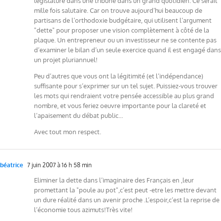
législature dans une tribune dans un grand quotidien. Ce serait
mille fois salutaire. Car on trouve aujourd’hui beaucoup de
partisans de l’orthodoxie budgétaire, qui utilisent l’argument
"dette" pour proposer une vision complètement à côté de la
plaque. Un entrepreneur ou un investisseur ne se contente pas
d’examiner le bilan d’un seule exercice quand il est engagé dans
un projet pluriannuel!
Peu d’autres que vous ont la légitimité (et l’indépendance)
suffisante pour s’exprimer sur un tel sujet. Puissiez-vous trouver
les mots qui rendraient votre pensée accessible au plus grand
nombre, et vous feriez oeuvre importante pour la clareté et
l’apaisement du débat public…
Avec tout mon respect.
béatrice
7 juin 2007 à 16 h 58 min
Eliminer la dette dans l’imaginaire des Français en ,leur
promettant la "poule au pot",c’est peut -etre les mettre devant
un dure réalité dans un avenir proche .L’espoir,c’est la reprise de
l’économie tous azimuts!Très vite!