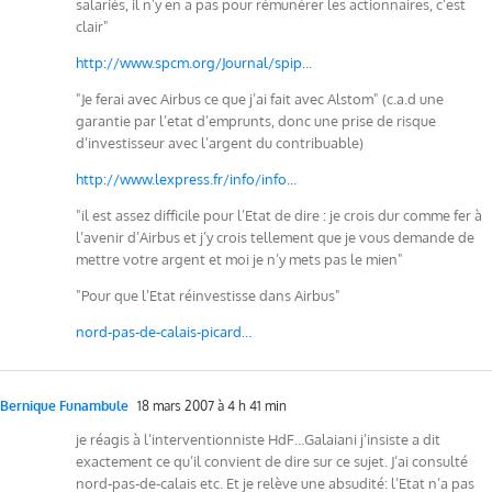
salariés, il n’y en a pas pour rémunérer les actionnaires, c’est
clair"
http://www.spcm.org/Journal/spip..
.
"Je ferai avec Airbus ce que j’ai fait avec Alstom" (c.a.d une
garantie par l’etat d’emprunts, donc une prise de risque
d’investisseur avec l’argent du contribuable)
http://www.lexpress.fr/info/info..
.
"il est assez difficile pour l’Etat de dire : je crois dur comme fer à
l’avenir d’Airbus et j’y crois tellement que je vous demande de
mettre votre argent et moi je n’y mets pas le mien"
"Pour que l’Etat réinvestisse dans Airbus"
nord-pas-de-calais-picard…
Bernique Funambule
18 mars 2007 à 4 h 41 min
je réagis à l’interventionniste HdF…Galaiani j’insiste a dit
exactement ce qu’il convient de dire sur ce sujet. J’ai consulté
nord-pas-de-calais etc. Et je relève une absudité: l’Etat n’a pas