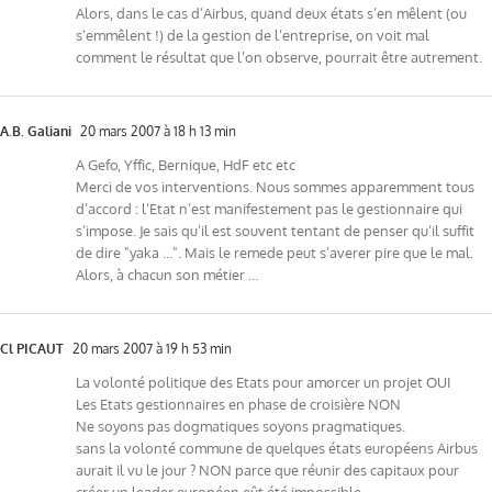
Alors, dans le cas d’Airbus, quand deux états s’en mêlent (ou
s’emmêlent !) de la gestion de l’entreprise, on voit mal
comment le résultat que l’on observe, pourrait être autrement.
A.B. Galiani
20 mars 2007 à 18 h 13 min
A Gefo, Yffic, Bernique, HdF etc etc
Merci de vos interventions. Nous sommes apparemment tous
d’accord : l’Etat n’est manifestement pas le gestionnaire qui
s’impose. Je sais qu’il est souvent tentant de penser qu’il suffit
de dire "yaka …". Mais le remede peut s’averer pire que le mal.
Alors, à chacun son métier …
Cl PICAUT
20 mars 2007 à 19 h 53 min
La volonté politique des Etats pour amorcer un projet OUI
Les Etats gestionnaires en phase de croisière NON
Ne soyons pas dogmatiques soyons pragmatiques.
sans la volonté commune de quelques états européens Airbus
aurait il vu le jour ? NON parce que réunir des capitaux pour
créer un leader européen eût été impossible.