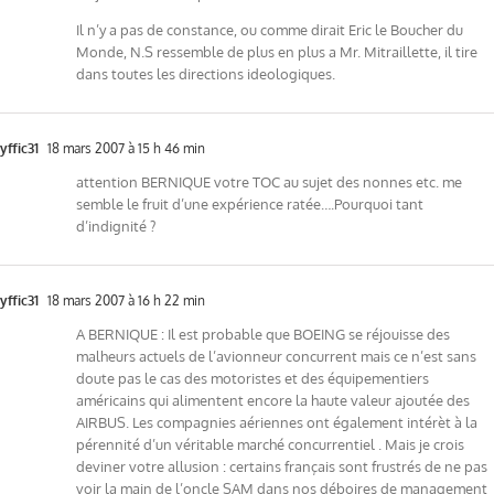
Il n’y a pas de constance, ou comme dirait Eric le Boucher du
Monde, N.S ressemble de plus en plus a Mr. Mitraillette, il tire
dans toutes les directions ideologiques.
yffic31
18 mars 2007 à 15 h 46 min
attention BERNIQUE votre TOC au sujet des nonnes etc. me
semble le fruit d’une expérience ratée….Pourquoi tant
d’indignité ?
yffic31
18 mars 2007 à 16 h 22 min
A BERNIQUE : Il est probable que BOEING se réjouisse des
malheurs actuels de l’avionneur concurrent mais ce n’est sans
doute pas le cas des motoristes et des équipementiers
américains qui alimentent encore la haute valeur ajoutée des
AIRBUS. Les compagnies aériennes ont également intérèt à la
pérennité d’un véritable marché concurrentiel . Mais je crois
deviner votre allusion : certains français sont frustrés de ne pas
voir la main de l’oncle SAM dans nos déboires de management