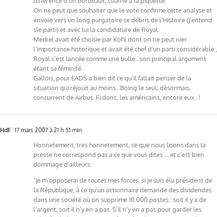
différence d’un bordeaux, tourne à la piquette.
On ne peut que souhaiter que le vote confirme cette analyse et
envoie vers un long purgatoire ce débris de l’Histoire (j’entend
sle parti) et avec lui la candidature de Royal.
Merkel avait été choisie par Kohl dont on ne peut nier
l’importance historique et avait été chef d’un parti considérable ,
Royal s’est lancée comme une bulle…son principal argument
étant sa féminité.
Gallois, pour EADS a bien dit ce qu’il fallait penser de la
situation qui réjouit au moins…Boing le seul, désormais,
concurrent de Airbus. Fi donc, les américains, encore eux…!
HdF
17 mars 2007 à 21 h 51 min
Honnetement, tres honnetement, ce que nous lisons dans la
presse ne correspond pas a ce que vous dites … et c’est bien
dommage d’ailleurs:
"Je m’opposerai de toutes mes forces, si je suis élu président de
la République, à ce qu’un actionnaire demande des dividendes
dans une société où on supprime 10.000 postes : soit il y a de
l’argent, soit il n’y en a pas. S’il n’y en a pas pour garder les