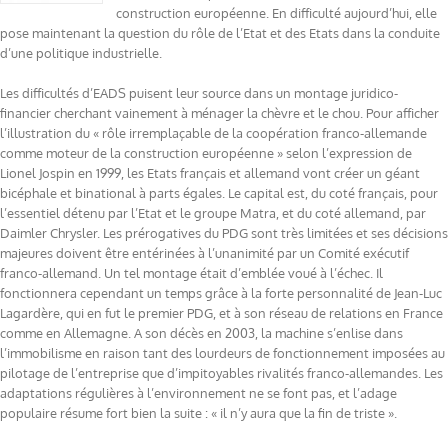
construction européenne. En difficulté aujourd’hui, elle
pose maintenant la question du rôle de l’Etat et des Etats dans la conduite
d’une politique industrielle.
Les difficultés d’EADS puisent leur source dans un montage juridico-
financier cherchant vainement à ménager la chèvre et le chou. Pour afficher
l’illustration du « rôle irremplaçable de la coopération franco-allemande
comme moteur de la construction européenne » selon l’expression de
Lionel Jospin en 1999, les Etats français et allemand vont créer un géant
bicéphale et binational à parts égales. Le capital est, du coté français, pour
l’essentiel détenu par l’Etat et le groupe Matra, et du coté allemand, par
Daimler Chrysler. Les prérogatives du PDG sont très limitées et ses décisions
majeures doivent être entérinées à l’unanimité par un Comité exécutif
franco-allemand. Un tel montage était d’emblée voué à l’échec. Il
fonctionnera cependant un temps grâce à la forte personnalité de Jean-Luc
Lagardère, qui en fut le premier PDG, et à son réseau de relations en France
comme en Allemagne. A son décès en 2003, la machine s’enlise dans
l’immobilisme en raison tant des lourdeurs de fonctionnement imposées au
pilotage de l’entreprise que d’impitoyables rivalités franco-allemandes. Les
adaptations régulières à l’environnement ne se font pas, et l’adage
populaire résume fort bien la suite : « il n’y aura que la fin de triste ».