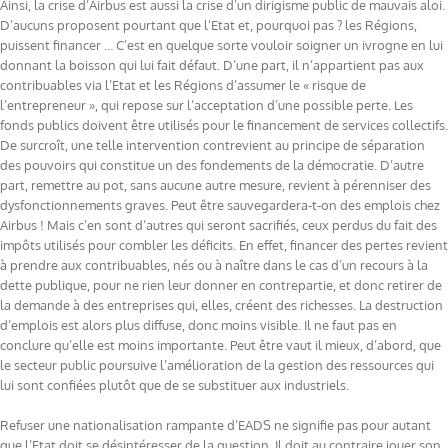
Ainsi, la crise d’Airbus est aussi la crise d’un dirigisme public de mauvais aloi.
D’aucuns proposent pourtant que l’Etat et, pourquoi pas ? les Régions,
puissent financer … C’est en quelque sorte vouloir soigner un ivrogne en lui
donnant la boisson qui lui fait défaut. D’une part, il n’appartient pas aux
contribuables via l’Etat et les Régions d’assumer le « risque de
l’entrepreneur », qui repose sur l’acceptation d’une possible perte. Les
fonds publics doivent être utilisés pour le financement de services collectifs.
De surcroît, une telle intervention contrevient au principe de séparation
des pouvoirs qui constitue un des fondements de la démocratie. D’autre
part, remettre au pot, sans aucune autre mesure, revient à pérenniser des
dysfonctionnements graves. Peut être sauvegardera-t-on des emplois chez
Airbus ! Mais c’en sont d’autres qui seront sacrifiés, ceux perdus du fait des
impôts utilisés pour combler les déficits. En effet, financer des pertes revient
à prendre aux contribuables, nés ou à naître dans le cas d’un recours à la
dette publique, pour ne rien leur donner en contrepartie, et donc retirer de
la demande à des entreprises qui, elles, créent des richesses. La destruction
d’emplois est alors plus diffuse, donc moins visible. Il ne faut pas en
conclure qu’elle est moins importante. Peut être vaut il mieux, d’abord, que
le secteur public poursuive l’amélioration de la gestion des ressources qui
lui sont confiées plutôt que de se substituer aux industriels.
Refuser une nationalisation rampante d’EADS ne signifie pas pour autant
que l’Etat doit se désintéresser de la question. Il doit au contraire jouer son