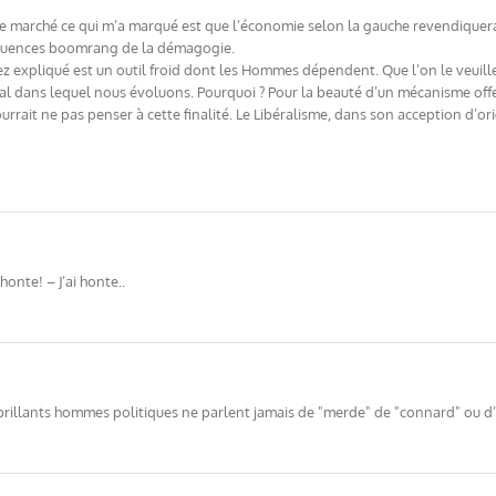
 marché ce qui m’a marqué est que l’économie selon la gauche revendiquera
équences boomrang de la démagogie.
expliqué est un outil froid dont les Hommes dépendent. Que l’on le veuille ou
dans lequel nous évoluons. Pourquoi ? Pour la beauté d’un mécanisme offer
ait ne pas penser à cette finalité. Le Libéralisme, dans son acception d’or
onte! – J’ai honte..
 brillants hommes politiques ne parlent jamais de "merde" de "connard" ou d’