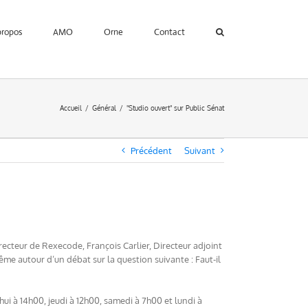
propos
AMO
Orne
Contact
Accueil
Général
"Studio ouvert" sur Public Sénat
Précédent
Suivant
Directeur de Rexecode, François Carlier, Directeur adjoint
e autour d’un débat sur la question suivante : Faut-il
d’hui à 14h00, jeudi à 12h00, samedi à 7h00 et lundi à