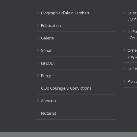
Biographie d’alain Lambert
Le si
l’Orn
Publication
Le Po
l’Orn
Galerie
OrneL
Sénat
angl
La LOLF
Le Ce
Bercy
Pierr
Club Courage & Convictions
Alençon
Notariat