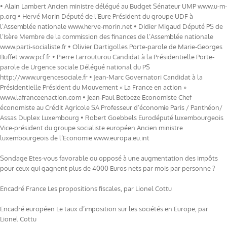
• Alain Lambert Ancien ministre délégué au Budget Sénateur UMP www.u-m-
p.org • Hervé Morin Député de l’Eure Président du groupe UDF à
l’Assemblée nationale www.herve-morin.net • Didier Migaud Député PS de
l’Isère Membre de la commission des finances de l’Assemblée nationale
www.parti-socialiste.fr • Olivier Dartigolles Porte-parole de Marie-Georges
Buffet www.pcf.fr • Pierre Larrouturou Candidat à la Présidentielle Porte-
parole de Urgence sociale Délégué national du PS
http://www.urgencesociale.fr • Jean-Marc Governatori Candidat à la
Présidentielle Président du Mouvement « La France en action »
www.lafranceenaction.com • Jean-Paul Betbeze Economiste Chef
économiste au Crédit Agricole SA Professeur d’économie Paris / Panthéon/
Assas Duplex Luxembourg • Robert Goebbels Eurodéputé luxembourgeois
Vice-président du groupe socialiste européen Ancien ministre
luxembourgeois de l’Economie www.europa.eu.int
Sondage Etes-vous favorable ou opposé à une augmentation des impôts
pour ceux qui gagnent plus de 4000 Euros nets par mois par personne ?
Encadré France Les propositions fiscales, par Lionel Cottu
Encadré européen Le taux d’imposition sur les sociétés en Europe, par
Lionel Cottu