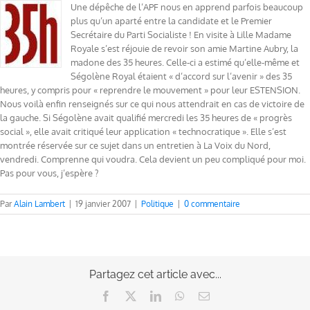
Une dépêche de l’APF nous en apprend parfois beaucoup
plus qu’un aparté entre la candidate et le Premier
Secrétaire du Parti Socialiste ! En visite à Lille Madame
Royale s’est réjouie de revoir son amie Martine Aubry, la
madone des 35 heures. Celle-ci a estimé qu’elle-même et
Ségolène Royal étaient « d’accord sur l’avenir » des 35
heures, y compris pour « reprendre le mouvement » pour leur ESTENSION.
Nous voilà enfin renseignés sur ce qui nous attendrait en cas de victoire de
la gauche. Si Ségolène avait qualifié mercredi les 35 heures de « progrès
social », elle avait critiqué leur application « technocratique ». Elle s’est
montrée réservée sur ce sujet dans un entretien à La Voix du Nord,
vendredi. Comprenne qui voudra. Cela devient un peu compliqué pour moi.
Pas pour vous, j’espère ?
Par
Alain Lambert
|
19 janvier 2007
|
Politique
|
0 commentaire
Partagez cet article avec...
Facebook
X
LinkedIn
WhatsApp
Email