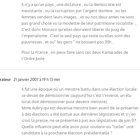
Il n’y a qu’un pays , une dictature , ou la democratie est
inexistante , ou la corruption par l’argent domine , ou les
femmes vendent leurs images .. et ou nos deux amies ne sont
pas grand chose vu la modestie de leur patrimoine socialiste …
C’est donc Monaco qu’elles devraient liberer du joug de
l’imperialisme . C’est le seul pays qui reste ou elles sont des
pauvresses , et ou" les gens " ne bossent pas 35h ..
Pour la France , on peux faire sans ces deux Kamarades de
l’Ordre Juste
raleur
21 janvier 2007 à 19 h 13 min
Il fut une époque où un ministre battu dans une élection locale
se devait de démissionner (aujourd’hui c’est l’inverse, un élu
local doit démissionner pour devenir ministre).
Mme Aubry qui est devenue ministre bien avant de se présenter
à des élections a été battue aux dernières législatives et si j’en
crois la presse, ne se présentera pas aux législatives de juin 07.
Quelle influence peut-elle avoir pour soutenir ou "tacler" une
candidate à la prochaine élection présidentielle ?