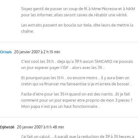
Soyez gentil de passer un coup de fil à Mme Pécresse et à NKM
pour les informer, elles seront ravies de rétablir une vérité.
Les extraits passent en boucle sur itele, dite leurs de mettre la
chaîne.
Ornais
20 janvier 2007 à 2 h 15 min
C’est cool les 35 h .. deja qu’a 39 h aucun SMICARD ne pouvais
un jour esperer payer l’ISF .. alors avec les 35 ..
Et pourquoi pas les 15 h .. ou encore moins .. Il y aura bien un
cretin qui va financer ma faineantise si je m’arrete de bosser .
Facile d’etre pour les 35 H quand on est des nantis ..Et je fait
comment pour un jour esperer etre proprio de mon 3 pieces ?
Mon papa n’est pas un haut fonctionnaire .
Djiheldé
20 janvier 2007 à 11 h 48 min
J’ai fait un calcul … Il paraît que la reduction de 39 à 35 heures a