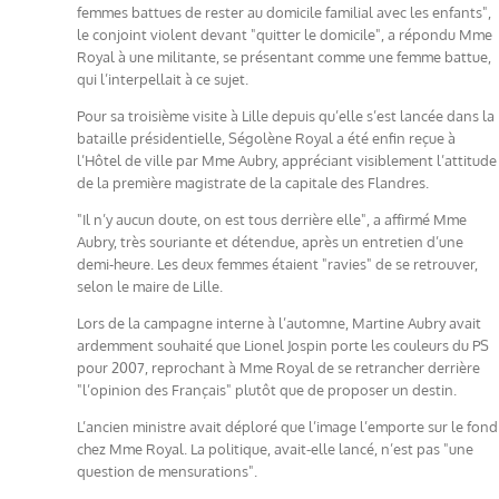
femmes battues de rester au domicile familial avec les enfants",
le conjoint violent devant "quitter le domicile", a répondu Mme
Royal à une militante, se présentant comme une femme battue,
qui l’interpellait à ce sujet.
Pour sa troisième visite à Lille depuis qu’elle s’est lancée dans la
bataille présidentielle, Ségolène Royal a été enfin reçue à
l’Hôtel de ville par Mme Aubry, appréciant visiblement l’attitude
de la première magistrate de la capitale des Flandres.
"Il n’y aucun doute, on est tous derrière elle", a affirmé Mme
Aubry, très souriante et détendue, après un entretien d’une
demi-heure. Les deux femmes étaient "ravies" de se retrouver,
selon le maire de Lille.
Lors de la campagne interne à l’automne, Martine Aubry avait
ardemment souhaité que Lionel Jospin porte les couleurs du PS
pour 2007, reprochant à Mme Royal de se retrancher derrière
"l’opinion des Français" plutôt que de proposer un destin.
L’ancien ministre avait déploré que l’image l’emporte sur le fond
chez Mme Royal. La politique, avait-elle lancé, n’est pas "une
question de mensurations".