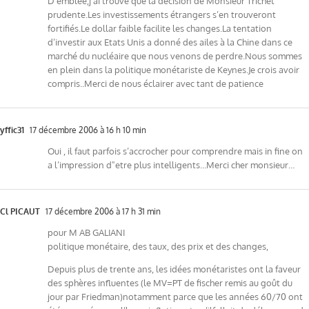
D’emblée,j’ai trouvé que la décision de Monsieur Trichet
prudente.Les investissements étrangers s’en trouveront
fortifiés.Le dollar faible facilite les changes.La tentation
d’investir aux Etats Unis a donné des ailes à la Chine dans ce
marché du nucléaire que nous venons de perdre.Nous sommes
en plein dans la politique monétariste de Keynes.Je crois avoir
compris..Merci de nous éclairer avec tant de patience
yffic31
17 décembre 2006 à 16 h 10 min
Oui , il faut parfois s’accrocher pour comprendre mais in fine on
a l’impression d"etre plus intelligents…Merci cher monsieur…
Cl PICAUT
17 décembre 2006 à 17 h 31 min
pour M AB GALIANI
politique monétaire, des taux, des prix et des changes,
Depuis plus de trente ans, les idées monétaristes ont la faveur
des sphères influentes (le MV=PT de fischer remis au goût du
jour par Friedman)notamment parce que les années 60/70 ont