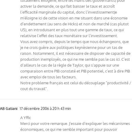
totalement exogène, entre les mains des gouvernants) pour
activer la demande, ce qui fait baisser le taux et accroît
l’efficacité marginale du capital, donc l’investissementJe
m’éloigne ici de cette vision en me situant dans une économie
d’endettement (au sens de Hicks) et non de marché (cas plutot
US), en introduisant en plus tout une gamme de taux, ce qui
relativise l’effet des taux monétaire sur l’investissement.
Vous avez compris, depuis le temps que nous échangeons, que
je ne crois guère aux politiques keynèsienne pour un tas de
raison. Notamment, il est nécessaire de disposer de capacité de
production inemployés, ce qui ne me semble pas le cas ici. C’est
d’ailleurs le cas de la règle de Taylor, qui s’appuie sur une
comparaison entre PIB constaté et PIB potentiel, c’est à dire PIB
avec emploi de tous les facteurs.
Notre probleme français est celui du découplage "productivité /
cout du travail".
AB Galiani
17 décembre 2006 à 20 h 43 min
A Yffic
Merci pour votre remarque. J’essaie d’expliquer les mécanismes
économiques, ce qui me semble important pour pouvoir