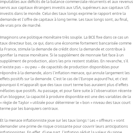
imputables aux déficits de la balance commerciale récurrents et aux revenus
servis aux capitaux étrangers investis aux USA, supérieurs aux capitaux US
investis dans le monde. Celui des taux longs exprime le rapport entre la
demande et l’offre de capitaux à long terme. Les taux longs sont, au final,
de vrais prix de marché.
Imaginons une politique monétaire très souple. La BCE fixe dans ce cas un
taux directeur bas, ce qui, dans une économie fortement bancarisée comme
la France, stimule la demande de crédit donc la demande et contribue à
gonfler la masse monétaire. Si le supplément de monnaie fait face à un
supplément de production, alors les prix restent stables. En revanche, s’il
n’existe pas – ou peu – de capacités de production disponibles pour
répondre à la demande, alors l’inflation menace, qui annule largement les
effets positifs sur la demande. C’est le cas de l’Europe aujourd’hui, et c’est
pourquoi il m’apparaît que des taux court terme bas auraient plus d’effets
néfastes que positifs. Au passage, et pour faire suite à l’observation récente
d’un bloggeur, la capacité à produire disponible est une des variables de la
« règle de Taylor » utilisée pour déterminer le « bon » niveau des taux court
terme par les banquiers centraux.
Et la menace inflationniste joue sur les taux longs ! Les « offreurs » vont
demander une prime de risque croissante pour couvrir leurs anticipations
inflationnistes. En effet, d’une part, l’inflation réduit la valeur du signe