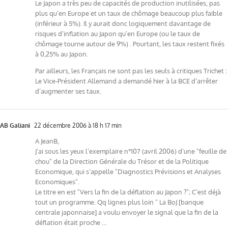
Le Japon a très peu de capacités de production inutilisées, pas
plus qu’en Europe et un taux de chômage beaucoup plus faible
(inférieur à 5%). Il y aurait donc logiquement davantage de
risques d’inflation au Japon qu’en Europe (ou le taux de
chômage tourne autour de 9%) . Pourtant, les taux restent fixés
à 0,25% au Japon.
Par ailleurs, les Français ne sont pas les seuls à critiques Trichet :
Le Vice-Président Allemand a demandé hier à la BCE d’arrêter
d’augmenter ses taux.
AB Galiani
22 décembre 2006 à 18 h 17 min
A JeanB,
J’ai sous les yeux l’exemplaire n°107 (avril 2006) d’une "feuille de
chou" de la Direction Générale du Trésor et de la Politique
Economique, qui s’appelle "Diagnostics Prévisions et Analyses
Economiques".
Le titre en est "Vers la fin de la déflation au Japon ?"; C’est déjà
tout un programme. Qq lignes plus loin " La BoJ [banque
centrale japonnaise] a voulu envoyer le signal que la fin de la
déflation était proche …