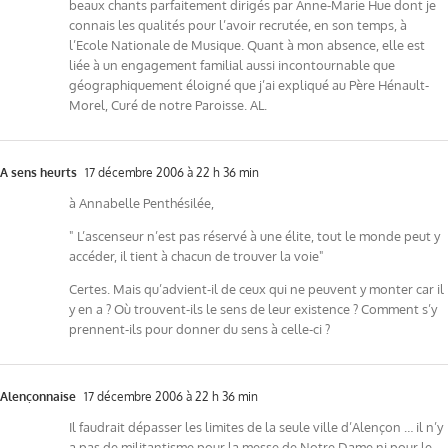
beaux chants parfaitement dirigés par Anne-Marie Hue dont je
connais les qualités pour l’avoir recrutée, en son temps, à
l’Ecole Nationale de Musique. Quant à mon absence, elle est
liée à un engagement familial aussi incontournable que
géographiquement éloigné que j’ai expliqué au Père Hénault-
Morel, Curé de notre Paroisse. AL.
A sens heurts
17 décembre 2006 à 22 h 36 min
à Annabelle Penthésilée,
" L’ascenseur n’est pas réservé à une élite, tout le monde peut y
accéder, il tient à chacun de trouver la voie"
Certes. Mais qu’advient-il de ceux qui ne peuvent y monter car il
y en a ? Où trouvent-ils le sens de leur existence ? Comment s’y
prennent-ils pour donner du sens à celle-ci ?
Alençonnaise
17 décembre 2006 à 22 h 36 min
Il faudrait dépasser les limites de la seule ville d’Alençon … il n’y
a pas de militantisme pour la messe de Notre Dame ni pour le