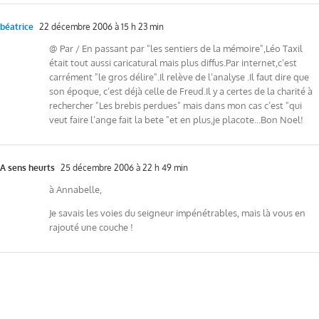
béatrice
22 décembre 2006 à 15 h 23 min
@ Par / En passant par "les sentiers de la mémoire",Léo Taxil
était tout aussi caricatural mais plus diffus.Par internet,c’est
carrément "le gros délire".Il relève de l’analyse .Il faut dire que
son époque, c’est déjà celle de Freud.Il y a certes de la charité à
rechercher "Les brebis perdues" mais dans mon cas c’est "qui
veut faire l’ange fait la bete "et en plus,je placote…Bon Noel!
A sens heurts
25 décembre 2006 à 22 h 49 min
à Annabelle,
Je savais les voies du seigneur impénétrables, mais là vous en
rajouté une couche !