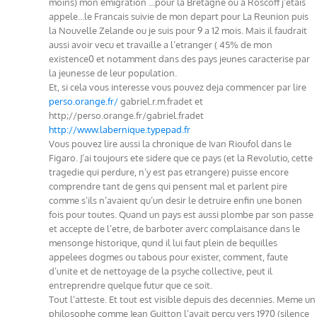
moins) mon emigration …pour la Bretagne ou a Roscoff j’etais
appele…le Francais suivie de mon depart pour La Reunion puis
la Nouvelle Zelande ou je suis pour 9 a 12 mois. Mais il faudrait
aussi avoir vecu et travaille a l’etranger ( 45% de mon
existence0 et notamment dans des pays jeunes caracterise par
la jeunesse de leur population.
Et, si cela vous interesse vous pouvez deja commencer par lire
perso.orange.fr/
gabriel.r.m.fradet et
http;//perso.orange.fr/gabriel.fradet
http://www.labernique.typepad.fr
Vous pouvez lire aussi la chronique de Ivan Rioufol dans le
Figaro. J’ai toujours ete sidere que ce pays (et la Revolutio, cette
tragedie qui perdure, n’y est pas etrangere) puisse encore
comprendre tant de gens qui pensent mal et parlent pire
comme s’ils n’avaient qu’un desir le detruire enfin une bonen
fois pour toutes. Quand un pays est aussi plombe par son passe
et accepte de l’etre, de barboter averc complaisance dans le
mensonge historique, qund il lui faut plein de bequilles
appelees dogmes ou tabous pour exister, comment, faute
d’unite et de nettoyage de la psyche collective, peut il
entreprendre quelque futur que ce soit.
Tout l’atteste. Et tout est visible depuis des decennies. Meme un
philosophe comme Jean Guitton l’avait percu vers 1970 (silence