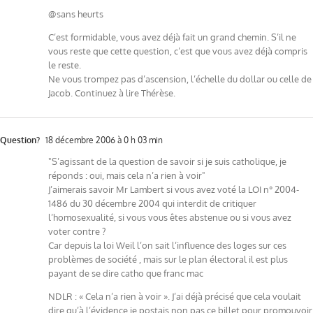
@sans heurts
C’est formidable, vous avez déjà fait un grand chemin. S’il ne
vous reste que cette question, c’est que vous avez déjà compris
le reste.
Ne vous trompez pas d’ascension, l’échelle du dollar ou celle de
Jacob. Continuez à lire Thérèse.
Question?
18 décembre 2006 à 0 h 03 min
"S’agissant de la question de savoir si je suis catholique, je
réponds : oui, mais cela n’a rien à voir"
J’aimerais savoir Mr Lambert si vous avez voté la LOI n° 2004-
1486 du 30 décembre 2004 qui interdit de critiquer
l’homosexualité, si vous vous êtes abstenue ou si vous avez
voter contre ?
Car depuis la loi Weil l’on sait l’influence des loges sur ces
problèmes de société , mais sur le plan électoral il est plus
payant de se dire catho que franc mac
NDLR : « Cela n’a rien à voir ». J’ai déjà précisé que cela voulait
dire qu’à l’évidence je postais non pas ce billet pour promouvoir