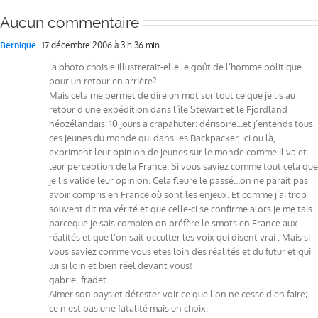
Aucun commentaire
Bernique
17 décembre 2006 à 3 h 36 min
la photo choisie illustrerait-elle le goût de l’homme politique
pour un retour en arrière?
Mais cela me permet de dire un mot sur tout ce que je lis au
retour d’une expédition dans l’île Stewart et le Fjordland
néozélandais: 10 jours a crapahuter: dérisoire…et j’entends tous
ces jeunes du monde qui dans les Backpacker, ici ou là,
expriment leur opinion de jeunes sur le monde comme il va et
leur perception de la France. Si vous saviez comme tout cela que
je lis valide leur opinion. Cela fleure le passé…on ne parait pas
avoir compris en France où sont les enjeux. Et comme j’ai trop
souvent dit ma vérité et que celle-ci se confirme alors je me tais
parceque je sais combien on préfère le smots en France aux
réalités et que l’on sait occulter les voix qui disent vrai . Mais si
vous saviez comme vous etes loin des réalités et du futur et qui
lui si loin et bien réel devant vous!
gabriel fradet
Aimer son pays et détester voir ce que l’on ne cesse d’en faire;
ce n’est pas une fatalité mais un choix.