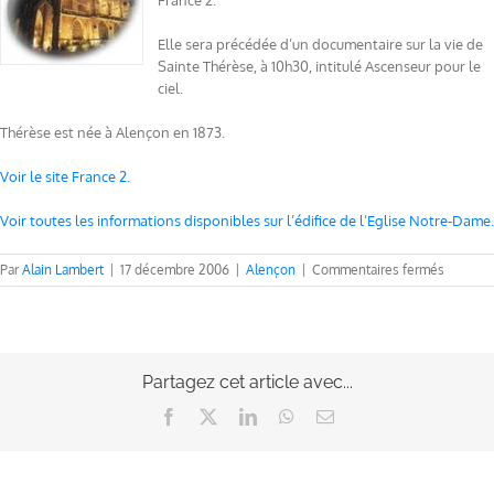
France 2.
Elle sera précédée d’un documentaire sur la vie de
Sainte Thérèse, à 10h30, intitulé Ascenseur pour le
ciel.
Thérèse est née à Alençon en 1873.
Voir le site France 2.
Voir toutes les informations disponibles sur l’édifice de l’Eglise Notre-Dame.
sur
Par
Alain Lambert
|
17 décembre 2006
|
Alençon
|
Commentaires fermés
La
messe
ce
dimanc
sur
Partagez cet article avec...
France
2
Facebook
X
LinkedIn
WhatsApp
Email
en
direct
d’Alenç