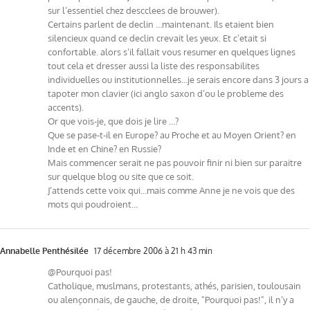
sur l’essentiel chez descclees de brouwer).
Certains parlent de declin …maintenant. Ils etaient bien
silencieux quand ce declin crevait les yeux. Et c’etait si
confortable. alors s’il fallait vous resumer en quelques lignes
tout cela et dresser aussi la liste des responsabilites
individuelles ou institutionnelles…je serais encore dans 3 jours a
tapoter mon clavier (ici anglo saxon d’ou le probleme des
accents).
Or que vois-je, que dois je lire …?
Que se pase-t-il en Europe? au Proche et au Moyen Orient? en
Inde et en Chine? en Russie?
Mais commencer serait ne pas pouvoir finir ni bien sur paraitre
sur quelque blog ou site que ce soit.
J’attends cette voix qui…mais comme Anne je ne vois que des
mots qui poudroient…
Annabelle Penthésilée
17 décembre 2006 à 21 h 43 min
@Pourquoi pas!
Catholique, muslmans, protestants, athés, parisien, toulousain
ou alençonnais, de gauche, de droite, "Pourquoi pas!", il n’y a