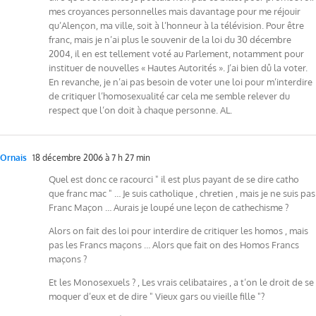
mes croyances personnelles mais davantage pour me réjouir
qu’Alençon, ma ville, soit à l’honneur à la télévision. Pour être
franc, mais je n’ai plus le souvenir de la loi du 30 décembre
2004, il en est tellement voté au Parlement, notamment pour
instituer de nouvelles « Hautes Autorités ». J’ai bien dû la voter.
En revanche, je n’ai pas besoin de voter une loi pour m’interdire
de critiquer l’homosexualité car cela me semble relever du
respect que l’on doit à chaque personne. AL.
Ornais
18 décembre 2006 à 7 h 27 min
Quel est donc ce racourci " il est plus payant de se dire catho
que franc mac " … Je suis catholique , chretien , mais je ne suis pas
Franc Maçon … Aurais je loupé une leçon de cathechisme ?
Alors on fait des loi pour interdire de critiquer les homos , mais
pas les Francs maçons … Alors que fait on des Homos Francs
maçons ?
Et les Monosexuels ? , Les vrais celibataires , a t’on le droit de se
moquer d’eux et de dire " Vieux gars ou vieille fille "?