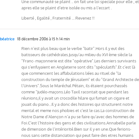
Une communauté se plaint .. on fait une loi speciale pour elle , et
apres elle se plaint d’etre isolée ou mis a l’eccart .
Liberté , Egalité , Fraternité … Revenez !!
béatrice
18 décembre 2006 à 15 h 14 min
Rien n’est plus beau que le verbe "batir".Hors il y eut des
batisseurs de cathédrales.Jusqu’au milieu du XVI ème siècle la
"Franc- maçonnerie est dite "opérative".Les derniers survivants
qui s’enfuyaient en Angleterre sont dits "spéculatifs".Et c’est là
que commencent les affabulations liées au rituel de "la
construction du temple de Jérusalem" et du "Grand Architecte de
l’Univers".Sous le Maréchal Pétain, ils étaient pourchassés
comme "Judéo-maçons.Léo Taxil racontait que pendant les
réunions,il y avait un crocodile hilare qui fumait un cigare et
jouait du piano…Il y a donc des histoires qui structurent notre
mental et meme nos phobies et c’est le cas.La construction de
Notre Dame d’Alençon n’a pu se faire qu’avec des hommes de
Foi.C’est l’histoire des gens et des civilisations.Annabelle parle
de dimension de l’intériorité.Bien sur il y en une.Que ferions-
nous sans cette distanciation qui peut faire des etres humains