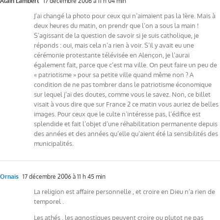
Alain Lambert
17 décembre 2006 à 11 h 04 min
J’ai changé la photo pour ceux qui n’aimaient pas la 1ère. Mais à
deux heures du matin, on prendr que l’on a sous la main !
S’agissant de la question de savoir si je suis catholique, je
réponds : oui, mais cela n’a rien à voir. S’il y avait eu une
cérémonie protestante télévisée en Alençon, je l’aurai
également fait, parce que c’est ma ville. On peut faire un peu de
« patriotisme » pour sa petite ville quand même non ? A
condition de ne pas tombrer dans le patriotisme économique
sur lequel j’ai des doutes, comme vous le savez. Non, ce billet
visait à vous dire que sur France 2 ce matin vous auriez de belles
images. Pour ceux que le culte n’intéresse pas, l’édifice est
splendide et fait l’objet d’une réhabilitation permanente depuis
des années et des années qu’elle qu’aient été la sensibilités des
municipalités.
Ornais
17 décembre 2006 à 11 h 45 min
La religion est affaire personnelle , et croire en Dieu n’a rien de
temporel .
Les athés , les agnostiques peuvent croire ou plutot ne pas