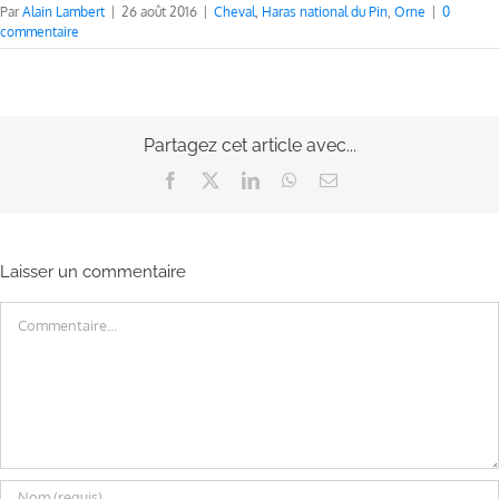
Par
Alain Lambert
|
26 août 2016
|
Cheval
,
Haras national du Pin
,
Orne
|
0
commentaire
Partagez cet article avec...
Facebook
X
LinkedIn
WhatsApp
Email
Laisser un commentaire
Commentaire