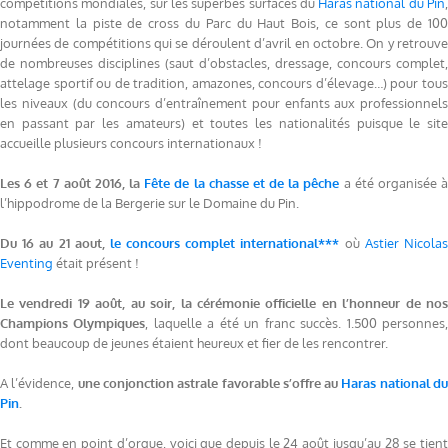
compétitions mondiales, sur les superbes surfaces du
Haras national du Pin
notamment la piste de cross du Parc du Haut Bois, ce sont plus de 100
journées de compétitions qui se déroulent d’avril en octobre. On y retrouve
de nombreuses disciplines (saut d’obstacles, dressage, concours complet,
attelage sportif ou de tradition, amazones, concours d’élevage…) pour tous
les niveaux (du concours d’entraînement pour enfants aux professionnels
en passant par les amateurs) et toutes les nationalités puisque le site
accueille plusieurs concours internationaux !
Les 6 et 7 août 2016, la
Fête de la chasse et de la pêche
a été organisée 
l’hippodrome de la Bergerie sur le Domaine du Pin.
Du 16 au 21 aout,
le concours complet international***
où
Astier Nicola
Eventing
était présent !
Le vendredi 19 août, au soir, la cérémonie officielle en l’honneur de nos
Champions Olympiques
,
laquelle a été un franc succès. 1.500 personnes
dont beaucoup de jeunes étaient heureux et fier de les rencontrer.
A l’évidence,
une conjonction astrale favorable s’offre au
Haras national d
Pin
.
Et comme en point d’orgue, voici que depuis le 24 août jusqu’au 28 se tient