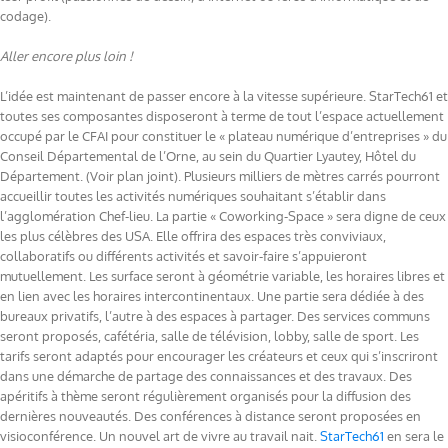
codage).
Aller encore plus loin !
L’idée est maintenant de passer encore à la vitesse supérieure. StarTech61 et
toutes ses composantes disposeront à terme de tout l’espace actuellement
occupé par le CFAI pour constituer le « plateau numérique d’entreprises » du
Conseil Départemental de l’Orne, au sein du Quartier Lyautey, Hôtel du
Département. (Voir plan joint). Plusieurs milliers de mètres carrés pourront
accueillir toutes les activités numériques souhaitant s’établir dans
l’agglomération Chef-lieu. La partie « Coworking-Space » sera digne de ceux
les plus célèbres des USA. Elle offrira des espaces très conviviaux,
collaboratifs ou différents activités et savoir-faire s’appuieront
mutuellement. Les surface seront à géométrie variable, les horaires libres et
en lien avec les horaires intercontinentaux. Une partie sera dédiée à des
bureaux privatifs, l’autre à des espaces à partager. Des services communs
seront proposés, cafétéria, salle de télévision, lobby, salle de sport. Les
tarifs seront adaptés pour encourager les créateurs et ceux qui s’inscriront
dans une démarche de partage des connaissances et des travaux. Des
apéritifs à thème seront régulièrement organisés pour la diffusion des
dernières nouveautés. Des conférences à distance seront proposées en
visioconférence. Un nouvel art de vivre au travail nait.
StarTech61
en sera le