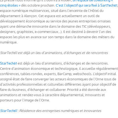
La presse nous informe qu’il s’ouvrira à Rouen,
un espace de coworking «
cinq étoiles »
dès octobre prochain.
C’est l’objectif qui sera fixé à SartTech61
,
espace numérique multiservices, situé dans l’enceinte de l’Hôtel du
département à Alençon. Cet espace est actuellement un outil de
développement économique au service des jeunes entreprises ornaises
ayant une démarche innovante dans le domaine des TIC (développeurs,
designers, graphistes, e-commerciaux…). Il est destiné à devenir l’un des
espaces les plus en avance sur son temps dans le domaine des métiers du
numérique.
StarTech61 est déjà un lieu d’animations, d’échanges et de rencontres
StarTech61
est déjà un lieu d’animations, d’échanges et de rencontres.
Centre d’animation économique et technologique, il accueille régulièrement
conférences, tables-rondes, experts, BarCamp, webschools. L’objectif initial
assigné était de faire converger les acteurs économiques de l’Orne issus de
d’activités professionnelles et culturelles différentes ayant pour objectif de
faire du business, d’échanger et collaborer. Priorité a été donnée aux
animations et rendez-vous à caractère départemental, innovants et
porteurs pour l’image de l’Orne.
StarTech61
: Résidence des entreprises numériques et innovantes