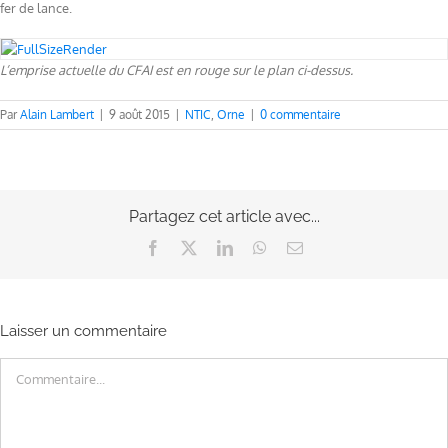
fer de lance.
L’emprise actuelle du CFAI est en rouge sur le plan ci-dessus.
Par
Alain Lambert
|
9 août 2015
|
NTIC
,
Orne
|
0 commentaire
Partagez cet article avec...
Facebook
X
LinkedIn
WhatsApp
Email
Laisser un commentaire
Commentaire