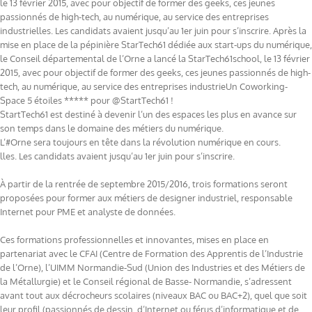
le 13 février 2015, avec pour objectif de former des geeks, ces jeunes
passionnés de high-tech, au numérique, au service des entreprises
industrielles. Les candidats avaient jusqu’au 1er juin pour s’inscrire. Après la
mise en place de la pépinière StarTech61 dédiée aux start-ups du numérique,
le Conseil départemental de l’Orne a lancé la StarTech61school, le 13 février
2015, avec pour objectif de former des geeks, ces jeunes passionnés de high-
tech, au numérique, au service des entreprises industrieUn Coworking-
Space 5 étoiles ***** pour @StartTech61 !
StartTech61 est destiné à devenir l’un des espaces les plus en avance sur
son temps dans le domaine des métiers du numérique.
L’#Orne sera toujours en tête dans la révolution numérique en cours.
lles. Les candidats avaient jusqu’au 1er juin pour s’inscrire.
À partir de la rentrée de septembre 2015/2016, trois formations seront
proposées pour former aux métiers de designer industriel, responsable
Internet pour PME et analyste de données.
Ces formations professionnelles et innovantes, mises en place en
partenariat avec le CFAI (Centre de Formation des Apprentis de l’Industrie
de l’Orne), l’UIMM Normandie-Sud (Union des Industries et des Métiers de
la Métallurgie) et le Conseil régional de Basse- Normandie, s’adressent
avant tout aux décrocheurs scolaires (niveaux BAC ou BAC+2), quel que soit
leur profil (passionnés de dessin, d’Internet ou férus d’informatique et de