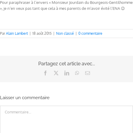
Pour paraphraser à l’envers « Monsieur Jourdain du Bourgeois-Gentilhomme
», je n’en veux pas tant que cela à mes parents de m’avoir évité l’ENA 😉
Par
Alain Lambert
|
18 août 2015
|
Non classé
|
0 commentaire
Partagez cet article avec...
Facebook
X
LinkedIn
WhatsApp
Email
Laisser un commentaire
Commentaire