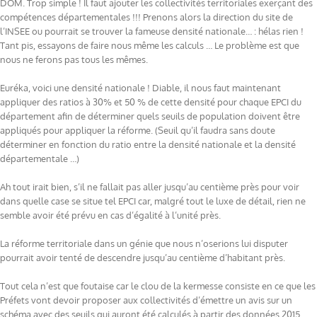
DOM. Trop simple ! Il faut ajouter les collectivités territoriales exerçant des
compétences départementales !!! Prenons alors la direction du site de
l’INSEE ou pourrait se trouver la fameuse densité nationale… : hélas rien !
Tant pis, essayons de faire nous même les calculs … Le problème est que
nous ne ferons pas tous les mêmes.
Euréka, voici une densité nationale ! Diable, il nous faut maintenant
appliquer des ratios à 30% et 50 % de cette densité pour chaque EPCI du
département afin de déterminer quels seuils de population doivent être
appliqués pour appliquer la réforme. (Seuil qu’il faudra sans doute
déterminer en fonction du ratio entre la densité nationale et la densité
départementale …)
Ah tout irait bien, s’il ne fallait pas aller jusqu’au centième près pour voir
dans quelle case se situe tel EPCI car, malgré tout le luxe de détail, rien ne
semble avoir été prévu en cas d’égalité à l’unité près.
La réforme territoriale dans un génie que nous n’oserions lui disputer
pourrait avoir tenté de descendre jusqu’au centième d’habitant près.
Tout cela n’est que foutaise car le clou de la kermesse consiste en ce que les
Préfets vont devoir proposer aux collectivités d’émettre un avis sur un
schéma avec des seuils qui auront été calculés à partir des données 2015.